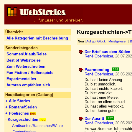
Kurzgeschichten->T
Übersicht
Alle Kategorien mit Beschreibung
Neu
|
Auf gut Glück
|
Meistgelesen
|
B
Sonderkategorien
Der Brief aus dem Süden
Sommer/Urlaub/Reise
René Oberholzer
, 28.07.202
Best of Webstories
Zum Weiterschreiben
Paarmonolog
248
Fan Fiction / Rollenspiele
René Oberholzer
, 28.05.202
Experimentelles
Du hast keine Ahnung.
Du bist unmöglich.
Autoren empfehlen sich ...
Du hast nichts kapiert.
Du bist verrückt.
Hauptkategorien (Gattung)
Du hast eine Meise.
+ Alle Stories
Du bist an allem schuld.
Du hast alles verbockt.
+ Romane/Serien
Du bist keine gute...
+ Poetisches
neu
Der Ausritt
227
- Kurzgeschichten
neu
René Oberholzer
, 20.05.202
Amüsantes/Satirisches/Witze
Es war Sommer. Ich machte 
Fantastisches