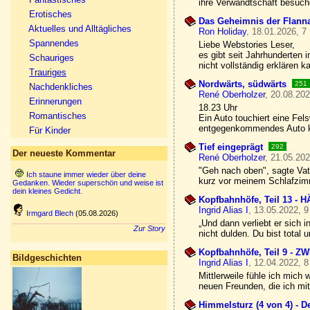
ihre Verwandtschaft besuche
Erotisches
Das Geheimnis der Flanna
Aktuelles und Alltägliches
Ron Holiday
, 18.01.2026, 7
Spannendes
Liebe Webstories Leser,
es gibt seit Jahrhunderten 
Schauriges
nicht vollständig erklären 
Trauriges
Nordwärts, südwärts
251
Nachdenkliches
René Oberholzer
, 20.08.202
Erinnerungen
18.23 Uhr
Romantisches
Ein Auto touchiert eine Fe
entgegenkommendes Auto ka
Für Kinder
Tief eingeprägt
292
Der neueste Kommentar
René Oberholzer
, 21.05.202
"Geh nach oben", sagte Vat
Ich staune immer wieder über deine
kurz vor meinem Schlafzimm
Gedanken. Wieder superschön und weise ist
dein kleines Gedicht.
Kopfbahnhöfe, Teil 13 
Ingrid Alias I
, 13.05.2022, 9
Irmgard Blech
(05.08.2026)
„Und dann verliebt er sich 
Zur Story
nicht dulden. Du bist total 
Kopfbahnhöfe, Teil 9 - Z
Bildgeschichten
Ingrid Alias I
, 12.04.2022, 8
Mittlerweile fühle ich mich
neuen Freunden, die ich mit
Himmelsturz (4 von 4) - D