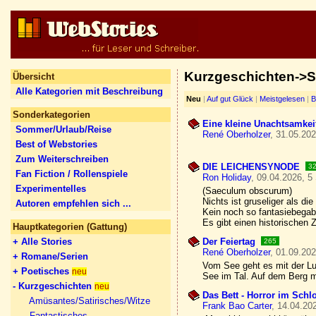
Kurzgeschichten->S
Übersicht
Alle Kategorien mit Beschreibung
Neu
|
Auf gut Glück
|
Meistgelesen
|
B
Sonderkategorien
Eine kleine Unachtsamkei
Sommer/Urlaub/Reise
René Oberholzer
, 31.05.202
Best of Webstories
Zum Weiterschreiben
DIE LEICHENSYNODE
3
Fan Fiction / Rollenspiele
Ron Holiday
, 09.04.2026, 5
Experimentelles
(Saeculum obscurum)
Nichts ist gruseliger als die
Autoren empfehlen sich ...
Kein noch so fantasiebegabt
Es gibt einen historischen 
Hauptkategorien (Gattung)
+ Alle Stories
Der Feiertag
265
René Oberholzer
, 01.09.202
+ Romane/Serien
Vom See geht es mit der Lu
+ Poetisches
neu
See im Tal. Auf dem Berg 
- Kurzgeschichten
neu
Das Bett - Horror im Schl
Amüsantes/Satirisches/Witze
Frank Bao Carter
, 14.04.20
Fantastisches