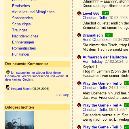
„Mmmhhh – aaahhh“, stöhnt 
Diese rauchige Stimme elekt
Erotisches
Aktuelles und Alltägliches
Level 666
347
Christian Dolle
, 10.03.2025,
Spannendes
„Machst du jetzt endlich de
Schauriges
Zimmertür mit einem heftig
Trauriges
Dramatisch
128
Nachdenkliches
René Oberholzer
, 23.04.202
Erinnerungen
Sie nimmt den Tisch, trägt 
Romantisches
Mit dem Tisch versenkt sie
Für Kinder
Aufmarsch der Halbtoten
Ron Holiday
, 27.02.2024, 3
Der neueste Kommentar
Kapitel 1
Ttog mi Lemmih (Sohn der M
Ich staune immer wieder über deine
Hausarrest von seiner Brutm
Gedanken. Wieder superschön und weise ist
dein kleines Gedicht.
Play the Game - Teil 5
25
Christian Dolle
, 24.01.2024,
Irmgard Blech
(05.08.2026)
Alex überlegte hin und her.
Zur Story
das, was Freundschaft ausm
Play the Game - Teil 4
28
Bildgeschichten
Christian Dolle
, 09.01.2024,
Der andere setzte zum Spru
wenig nach vorne. Er verlag
Play the Game - Teil 3
23