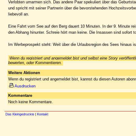
Verlobten umarmen sich. Das andere Paar spekuliert über das Geburtsta
und spricht mit seiner Partnerin über die bevorstehenden Hochzeitsvorb
liebevoll an.
Eine Fahrt vom See auf den Berg dauert 10 Minuten. In der 9. Minute reis
den Abhang hinunter. Schreie hört man keine. Die Insassen sind sofort tot
Im Werbeprospekt steht: Weit über die Urlaubsregion des Sees hinaus is
Wenn du registriert und angemeldet bist und selbst eine Story veröffentl
bewerten, oder Kommentieren.
Weitere Aktionen
Wenn du registriert und angemeldet bist, kannst du diesen Autoren abonn
Ausdrucken
Kommentare
Noch keine Kommentare.
Das Kleingedruckte
|
Kontakt