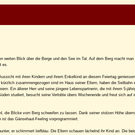
en weiten Blick über die Berge und den See im Tal. Auf dem Berg macht man
t es.
Aussicht mit ihren Kindern und ihrem Enkelkind an diesem Feiertag geniesse
 die kürzlich zusammengezogen sind im Haus seiner Eltern, haben die Seilbahn
iern. Ein älterer Herr und seine jüngere Lebenspartnerin, die mit ihrem 5-jähr
Süden studiert, besucht seine Verlobte übers Wochenende und freut sich auf e
hl, die Blicke vom Berg schweifen zu lassen. Dank seiner stolzen Höhe überr
 ist das Gänsehaut-Feeling vorprogrammiert.
ter, er schimmert tiefblau. Die Eltern schauen lächelnd ihr Kind an. Die bei