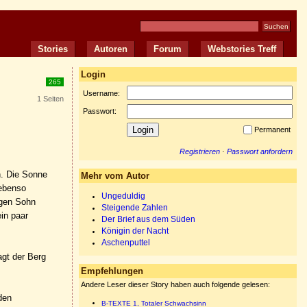
Stories
Autoren
Forum
Webstories Treff
Login
265
Username:
1 Seiten
Passwort:
Permanent
Registrieren
·
Passwort anfordern
n. Die Sonne
Mehr vom Autor
 ebenso
Ungeduldig
igen Sohn
Steigende Zahlen
in paar
Der Brief aus dem Süden
Königin der Nacht
Aschenputtel
agt der Berg
Empfehlungen
Andere Leser dieser Story haben auch folgende gelesen:
den
B-TEXTE 1, Totaler Schwachsinn