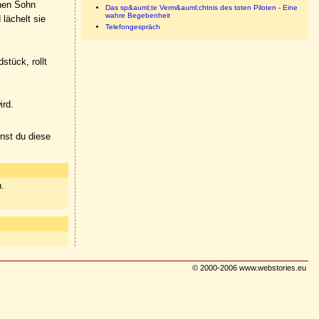
inen Sohn
Das sp&auml;te Verm&auml;chtnis des toten Piloten - Eine
wahre Begebenheit
lächelt sie
Telefongespräch
stück, rollt
ird.
nnst du diese
n.
© 2000-2006 www.webstories.eu