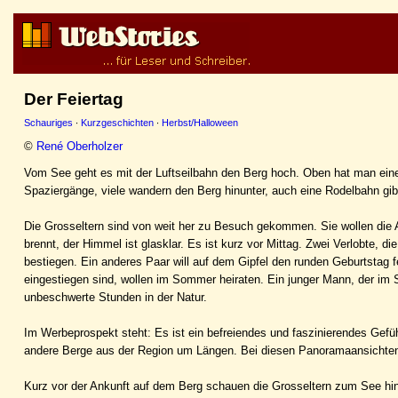
Der Feiertag
Schauriges
·
Kurzgeschichten
·
Herbst/Halloween
©
René Oberholzer
Vom See geht es mit der Luftseilbahn den Berg hoch. Oben hat man ein
Spaziergänge, viele wandern den Berg hinunter, auch eine Rodelbahn gib
Die Grosseltern sind von weit her zu Besuch gekommen. Sie wollen die 
brennt, der Himmel ist glasklar. Es ist kurz vor Mittag. Zwei Verlobte,
bestiegen. Ein anderes Paar will auf dem Gipfel den runden Geburtstag fe
eingestiegen sind, wollen im Sommer heiraten. Ein junger Mann, der im 
unbeschwerte Stunden in der Natur.
Im Werbeprospekt steht: Es ist ein befreiendes und faszinierendes Gefü
andere Berge aus der Region um Längen. Bei diesen Panoramaansichten
Kurz vor der Ankunft auf dem Berg schauen die Grosseltern zum See hinun