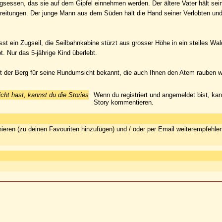
gsessen, das sie auf dem Gipfel einnehmen werden. Der ältere Vater hält se
ereitungen. Der junge Mann aus dem Süden hält die Hand seiner Verlobten und 
st ein Zugseil, die Seilbahnkabine stürzt aus grosser Höhe in ein steiles Wald
. Nur das 5-jährige Kind überlebt.
t der Berg für seine Rundumsicht bekannt, die auch Ihnen den Atem rauben w
icht hast, kannst du die Stories
Wenn du registriert und angemeldet bist, ka
Story kommentieren.
ieren (zu deinen Favouriten hinzufügen) und / oder per Email weiterempfehle