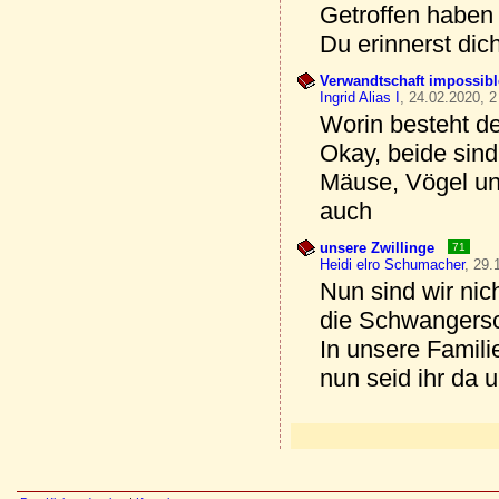
Getroffen haben
Du erinnerst dich
Verwandtschaft impossible
Ingrid Alias I
, 24.02.2020, 2
Worin besteht d
Okay, beide sin
Mäuse, Vögel un
auch
unsere Zwillinge
71
Heidi elro Schumacher
, 29.
Nun sind wir nic
die Schwangersch
In unsere Famili
nun seid ihr da 