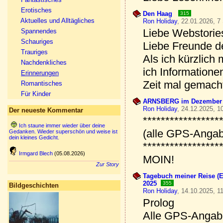
Erotisches
Den Haag
315
Aktuelles und Alltägliches
Ron Holiday
, 22.01.2026, 7
Liebe Webstories
Spannendes
Schauriges
Liebe Freunde d
Trauriges
Als ich kürzlich
Nachdenkliches
ich Informatione
Erinnerungen
Zeit mal gemach
Romantisches
Für Kinder
ARNSBERG im Dezember 
Ron Holiday
, 24.12.2025, 1
Der neueste Kommentar
*****************
Ich staune immer wieder über deine
(alle GPS-Anga
Gedanken. Wieder superschön und weise ist
dein kleines Gedicht.
*****************
Irmgard Blech
(05.08.2026)
MOIN!
Zur Story
Tagebuch meiner Reise (En
2025
355
Bildgeschichten
Ron Holiday
, 14.10.2025, 1
Prolog
Alle GPS-Angab