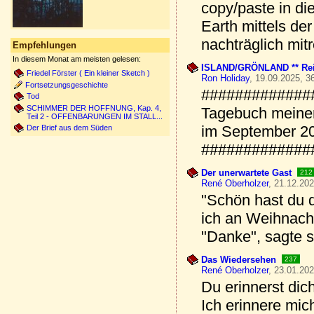
copy/paste in d
Earth mittels de
nachträglich mit
Empfehlungen
In diesem Monat am meisten gelesen:
ISLAND/GRÖNLAND ** Reis
Friedel Förster ( Ein kleiner Sketch )
Ron Holiday
, 19.09.2025, 3
Fortsetzungsgeschichte
#############
Tod
SCHIMMER DER HOFFNUNG, Kap. 4,
Tagebuch mein
Teil 2 - OFFENBARUNGEN IM STALL...
im September 2
Der Brief aus dem Süden
#############
Der unerwartete Gast
212
René Oberholzer
, 21.12.202
"Schön hast du d
ich an Weihnach
"Danke", sagte s
Das Wiedersehen
237
René Oberholzer
, 23.01.202
Du erinnerst dic
Ich erinnere mic