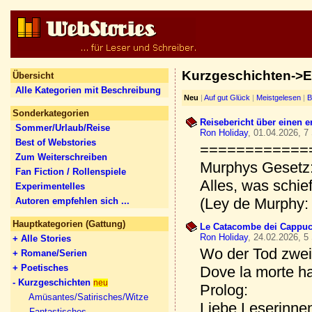
Kurzgeschichten->E
Übersicht
Alle Kategorien mit Beschreibung
Neu
|
Auf gut Glück
|
Meistgelesen
|
B
Sonderkategorien
Reisebericht über einen e
Sommer/Urlaub/Reise
Ron Holiday
, 01.04.2026, 7
Best of Webstories
============
Zum Weiterschreiben
Murphys Gesetz
Fan Fiction / Rollenspiele
Alles, was schie
Experimentelles
(Ley de Murphy:
Autoren empfehlen sich ...
Hauptkategorien (Gattung)
Le Catacombe dei Cappuc
Ron Holiday
, 24.02.2026, 5
+ Alle Stories
Wo der Tod zwei
+ Romane/Serien
+ Poetisches
Dove la morte ha
- Kurzgeschichten
neu
Prolog:
Amüsantes/Satirisches/Witze
Liebe Leserinne
Fantastisches