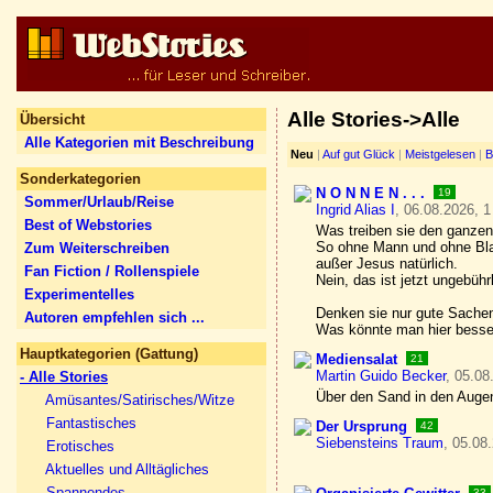
Alle Stories->Alle
Übersicht
Alle Kategorien mit Beschreibung
Neu
|
Auf gut Glück
|
Meistgelesen
|
B
Sonderkategorien
N O N N E N . . .
19
Sommer/Urlaub/Reise
Ingrid Alias I
, 06.08.2026, 1
Best of Webstories
Was treiben sie den ganze
So ohne Mann und ohne Bl
Zum Weiterschreiben
außer Jesus natürlich.
Fan Fiction / Rollenspiele
Nein, das ist jetzt ungebühr
Experimentelles
Denken sie nur gute Sache
Autoren empfehlen sich ...
Was könnte man hier besser
Hauptkategorien (Gattung)
Mediensalat
21
Martin Guido Becker
, 05.08
- Alle Stories
Über den Sand in den Augen 
Amüsantes/Satirisches/Witze
Fantastisches
Der Ursprung
42
Siebensteins Traum
, 05.08
Erotisches
Aktuelles und Alltägliches
Spannendes
33