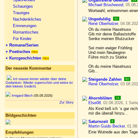
Organisierte Gewitter
Michael Brushwood
, 05.08.
Schauriges
Wortwahl, entnommen einer
Trauriges
Ungeduldig
Nachdenkliches
51
René Oberholzer
, 04.08.202
Erinnerungen
Oh du meine Haselnuss
Romantisches
Gib mir deine Ballaststoffe
Für Kinder
Senke meinen Blutzucker
+ Romane/Serien
Sei mein ewiger Frühling
+ Poetisches
neu
Und mein Neubeginn
Führe mich zu Stärke
+ Kurzgeschichten
neu
Oh du meine Haselnuss
Der neueste Kommentar
Gib...
Ich staune immer wieder über deine
Steigende Zahlen
82
Gedanken. Wieder superschön und weise ist
René Oberholzer
, 03.08.202
dein kleines Gedicht.
Irmgard Blech
(05.08.2026)
Ahornblüten
74
Zur Story
Else08
, 02.08.2026, 1 Seit
Als Kind ließ ich `s gar nic
mir die überall hinzu...
Bildgeschichten
Saturnzeit
6
Martin Guido Becker
, 01.08
Eine Wutrede aus den Tage
Empfehlungen