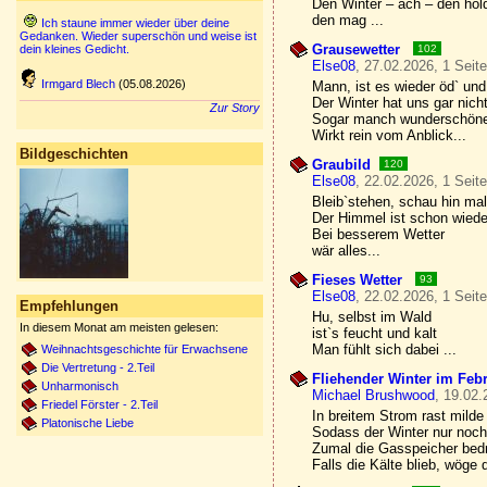
Den Winter – ach – den hol
den mag ...
Ich staune immer wieder über deine
Gedanken. Wieder superschön und weise ist
Grausewetter
dein kleines Gedicht.
102
Else08
, 27.02.2026, 1 Seit
Irmgard Blech
(05.08.2026)
Mann, ist es wieder öd` und
Der Winter hat uns gar nicht
Zur Story
Sogar manch wunderschön
Wirkt rein vom Anblick...
Bildgeschichten
Graubild
120
Else08
, 22.02.2026, 1 Seit
Bleib`stehen, schau hin ma
Der Himmel ist schon wiede
Bei besserem Wetter
wär alles...
Fieses Wetter
93
Else08
, 22.02.2026, 1 Seit
Empfehlungen
Hu, selbst im Wald
In diesem Monat am meisten gelesen:
ist`s feucht und kalt
Man fühlt sich dabei ...
Weihnachtsgeschichte für Erwachsene
Die Vertretung - 2.Teil
Fliehender Winter im Feb
Unharmonisch
Michael Brushwood
, 19.02.
Friedel Förster - 2.Teil
In breitem Strom rast milde
Platonische Liebe
Sodass der Winter nur noch
Zumal die Gasspeicher bedr
Falls die Kälte blieb, wöge