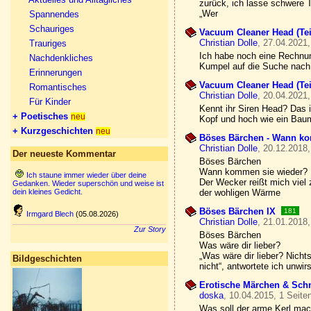
zurück, ich lasse schwere 
„Wer
Spannendes
Schauriges
Vacuum Cleaner Head (Tei
Christian Dolle
, 27.04.2021,
Trauriges
Ich habe noch eine Rechnun
Nachdenkliches
Kumpel auf die Suche nach 
Erinnerungen
Vacuum Cleaner Head (Tei
Romantisches
Christian Dolle
, 20.04.2021,
Für Kinder
Kennt ihr Siren Head? Das i
+ Poetisches
neu
Kopf und hoch wie ein Baum
+ Kurzgeschichten
neu
Böses Bärchen - Wann ko
Christian Dolle
, 20.12.2018,
Der neueste Kommentar
Böses Bärchen
Wann kommen sie wieder?
Ich staune immer wieder über deine
Der Wecker reißt mich viel
Gedanken. Wieder superschön und weise ist
dein kleines Gedicht.
der wohligen Wärme
Böses Bärchen IX
181
Irmgard Blech
(05.08.2026)
Christian Dolle
, 21.01.2018,
Zur Story
Böses Bärchen
Was wäre dir lieber?
„Was wäre dir lieber? Nicht
Bildgeschichten
nicht“, antwortete ich unwi
Erotische Märchen & Sch
doska
, 10.04.2015, 1 Seite
Was soll der arme Kerl mach