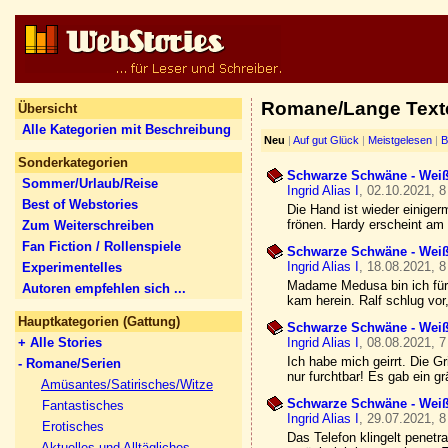
Romane/Lange Texte
Übersicht
Alle Kategorien mit Beschreibung
Neu
|
Auf gut Glück
|
Meistgelesen
|
B
Sonderkategorien
Schwarze Schwäne - Weiß
Sommer/Urlaub/Reise
Ingrid Alias I
, 02.10.2021, 8
Best of Webstories
Die Hand ist wieder einiger
frönen. Hardy erscheint am
Zum Weiterschreiben
Fan Fiction / Rollenspiele
Schwarze Schwäne - Weiß
Ingrid Alias I
, 18.08.2021, 8
Experimentelles
Madame Medusa bin ich fürs
Autoren empfehlen sich ...
kam herein. Ralf schlug vor,
Hauptkategorien (Gattung)
Schwarze Schwäne - Wei
+ Alle Stories
Ingrid Alias I
, 08.08.2021, 7
Ich habe mich geirrt. Die Gr
- Romane/Serien
nur furchtbar! Es gab ein g
Amüsantes/Satirisches/Witze
Schwarze Schwäne - Weiß
Fantastisches
Ingrid Alias I
, 29.07.2021, 8
Erotisches
Das Telefon klingelt penet
Aktuelles und Alltägliches