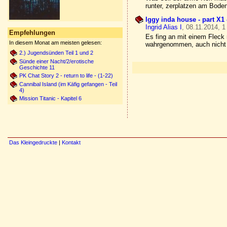
runter, zerplatzen am Bode
Iggy inda house - part X1
Ingrid Alias I
, 08.11.2014, 1
Empfehlungen
Es fing an mit einem Fleck
In diesem Monat am meisten gelesen:
wahrgenommen, auch nicht a
2.) Jugendsünden Teil 1 und 2
Sünde einer Nacht/2/erotische
Geschichte 11
PK Chat Story 2 - return to life - (1-22)
Cannibal Island (im Käfig gefangen - Teil
4)
Mission Titanic - Kapitel 6
Das Kleingedruckte
|
Kontakt