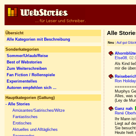
Alle Stori
Übersicht
Alle Kategorien mit Beschreibung
Neu
|
Auf gut Glüc
Sonderkategorien
Ahornblüte
Sommer/Urlaub/Reise
Else08
, 02.
Best of Webstories
Als Kind lie
mir die übera
Zum Weiterschreiben
Fan Fiction / Rollenspiele
Reiseberic
Ron Holiday
Experimentelles
========
Autoren empfehlen sich ...
Murphys Ge
Alles, was 
Hauptkategorien (Gattung)
(Ley de Mur
- Alle Stories
Ganz nah
Amüsantes/Satirisches/Witze
René Oberh
Fantastisches
Ihr Mann ist
Erotisches
Liegt auf d
Sie besucht
Aktuelles und Alltägliches
Heute hielt 
Spannendes