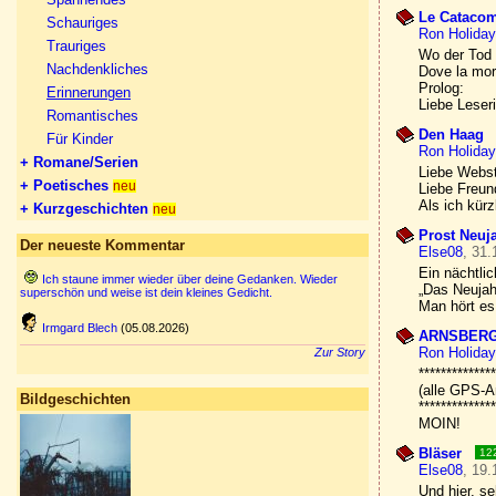
Le Catacom
Schauriges
Ron Holiday
Trauriges
Wo der Tod 
Nachdenkliches
Dove la mort
Prolog:
Erinnerungen
Liebe Leser
Romantisches
Den Haag
Für Kinder
Ron Holiday
+ Romane/Serien
Liebe Webst
+ Poetisches
neu
Liebe Freun
Als ich kürz
+ Kurzgeschichten
neu
Prost Neuj
Der neueste Kommentar
Else08
, 31.
Ein nächtli
Ich staune immer wieder über deine Gedanken. Wieder
„Das Neujah
superschön und weise ist dein kleines Gedicht.
Man hört es 
Irmgard Blech
(05.08.2026)
ARNSBERG 
Ron Holiday
Zur Story
**************
(alle GPS-
Bildgeschichten
**************
MOIN!
Bläser
12
Else08
, 19.
Und hier, se