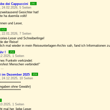
be dei Cappuccini
281
, 24.02.2026, 5 Seiten
zweitausend Gesichter hat!
e ha duemila volti!
innen und Leser,
315
, 22.01.2026, 7 Seiten
ories-Leser und Schreiberlinge!
de der Reise!
lich mal wieder in mein Reiseunterlagen-Archiv sah, fand ich Informationen zu
ahr !
154
12.2025, 1 Seiten
ches Funkeln verkündet:
rsfest Menschen verbindet!“
...
im Dezember 2025
359
, 24.12.2025, 10 Seiten
*****************
Angaben ohne Gewähr)
*****************
2
10.2025, 1 Seiten
ht mal her, liebe Leser,