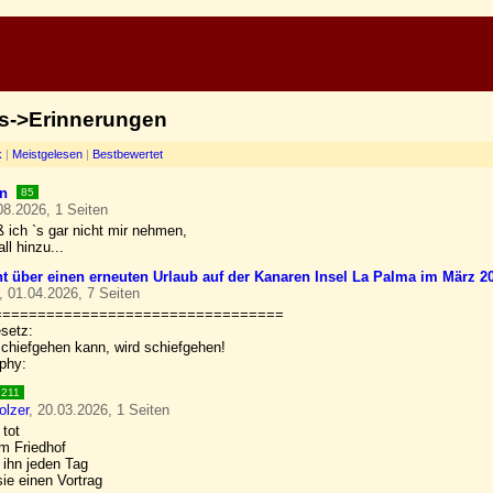
es->Erinnerungen
k
|
Meistgelesen
|
Bestbewertet
n
85
08.2026, 1 Seiten
ß ich `s gar nicht mir nehmen,
ll hinzu...
ht über einen erneuten Urlaub auf der Kanaren Insel La Palma im März 2
, 01.04.2026, 7 Seiten
=================================
setz:
schiefgehen kann, wird schiefgehen!
phy:
211
olzer
, 20.03.2026, 1 Seiten
 tot
em Friedhof
 ihn jeden Tag
sie einen Vortrag