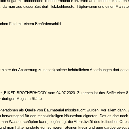
ch sogar mit dröhnenden Techno-Freifeld-Konzerten an solchen Lokalitäten 
 da man aus dieser Zeit dort Holzkohlereste, Töpferwaren und einen Mahlste
tzchen-Feld mit einem Behördenschild
ige hinter der Absperrung zu sehen) solche behördlichen Anordnungen dort gen
einer „BIKER BROTHERHOOD“ vom 04.07.2020. Zu sehen ist das Selfie einer 8
 dortigen Megalith Stätte.
enerationen als Quelle von Baumaterial missbraucht wurden. Vor allem dann, 
ch hervorragend für den rechtwinkeligen Häuserbau eigneten. Das es dort noch
 man Wasser schöpfen kann, begünstigt die Attraktivität des kultischen Ortes
b und man hätte hunderte von schweren Steinen kreuz und quer darübergelegt