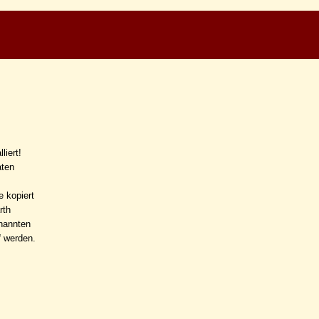
liert!
aten
e kopiert
rth
nannten
“ werden.