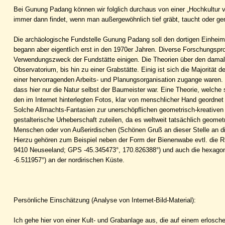
Bei Gunung Padang können wir folglich durchaus von einer „Hochkultur vo
immer dann findet, wenn man außergewöhnlich tief gräbt, taucht oder ge
Die archäologische Fundstelle Gunung Padang soll den dortigen Einheim
begann aber eigentlich erst in den 1970er Jahren. Diverse Forschungsproj
Verwendungszweck der Fundstätte einigen. Die Theorien über den dama
Observatorium, bis hin zu einer Grabstätte. Einig ist sich die Majorität
einer hervorragenden Arbeits- und Planungsorganisation zugange waren. 
dass hier nur die Natur selbst der Baumeister war. Eine Theorie, welche si
den im Internet hinterlegten Fotos, klar von menschlicher Hand geordnet
Solche Allmachts-Fantasien zur unerschöpflichen geometrisch-kreativen K
gestalterische Urheberschaft zuteilen, da es weltweit tatsächlich geomet
Menschen oder von Außerirdischen (Schönen Gruß an dieser Stelle an d
Hierzu gehören zum Beispiel neben der Form der Bienenwabe evtl. die
9410 Neuseeland; GPS -45.345473°, 170.826388°) und auch die hexago
-6.511957°) an der nordirischen Küste.
Persönliche Einschätzung (Analyse von Internet-Bild-Material):
Ich gehe hier von einer Kult- und Grabanlage aus, die auf einem erlosch