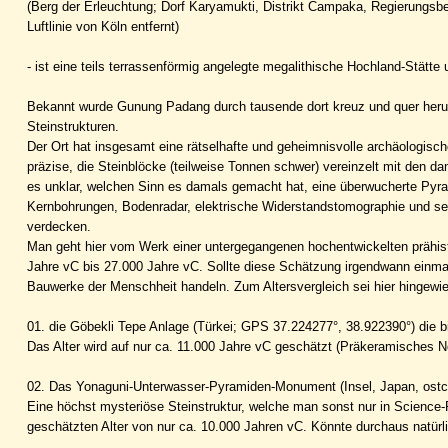
(Berg der Erleuchtung; Dorf Karyamukti, Distrikt Campaka, Regierungsb
Luftlinie von Köln entfernt)
- ist eine teils terrassenförmig angelegte megalithische Hochland-Stätte u
Bekannt wurde Gunung Padang durch tausende dort kreuz und quer heru
Steinstrukturen.
Der Ort hat insgesamt eine rätselhafte und geheimnisvolle archäologische
präzise, die Steinblöcke (teilweise Tonnen schwer) vereinzelt mit den 
es unklar, welchen Sinn es damals gemacht hat, eine überwucherte Pyr
Kernbohrungen, Bodenradar, elektrische Widerstandstomographie und sei
verdecken.
Man geht hier vom Werk einer untergegangenen hochentwickelten prähistor
Jahre vC bis 27.000 Jahre vC. Sollte diese Schätzung irgendwann einmal v
Bauwerke der Menschheit handeln. Zum Altersvergleich sei hier hingewi
01. die Göbekli Tepe Anlage (Türkei; GPS 37.224277°, 38.922390°) die bi
Das Alter wird auf nur ca. 11.000 Jahre vC geschätzt (Präkeramisches N
02. Das Yonaguni-Unterwasser-Pyramiden-Monument (Insel, Japan, ostc
Eine höchst mysteriöse Steinstruktur, welche man sonst nur in Science-F
geschätzten Alter von nur ca. 10.000 Jahren vC. Könnte durchaus natürl