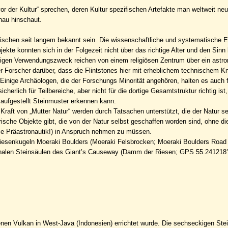
r der Kultur“ sprechen, deren Kultur spezifischen Artefakte man weltweit ne
nau hinschaut.
ischen seit langem bekannt sein. Die wissenschaftliche und systematische 
ekte konnten sich in der Folgezeit nicht über das richtige Alter und den Sinn
ligen Verwendungszweck reichen von einem religiösen Zentrum über ein astr
 der Forscher darüber, dass die Flintstones hier mit erheblichem technischem
Einige Archäologen, die der Forschungs Minorität angehören, halten es auch f
cherlich für Teilbereiche, aber nicht für die dortige Gesamtstruktur richtig is
 aufgestellt Steinmuster erkennen kann.
raft von „Mutter Natur“ werden durch Tatsachen unterstützt, die der Natur sel
rische Objekte gibt, die von der Natur selbst geschaffen worden sind, ohne di
ie Präastronautik!) in Anspruch nehmen zu müssen.
 Riesenkugeln Moeraki Boulders (Moeraki Felsbrocken; Moeraki Boulders Ro
nalen Steinsäulen des Giant’s Causeway (Damm der Riesen; GPS 55.241218°
enen Vulkan in West-Java (Indonesien) errichtet wurde. Die sechseckigen Ste