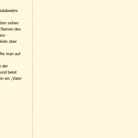
talabwärts
tten sehen
em Namen des
unz-
kels über
ffte man auf
n der
 und betet
n ein „Vater