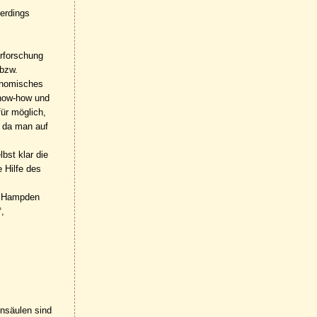
uerdings
Erforschung
 bzw.
onomisches
 Know-how und
ür möglich,
t, da man auf
bst klar die
e Hilfe des
ad Hampden
,
insäulen sind