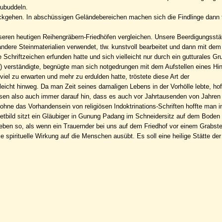
zubuddeln.
ckgehen. In abschüssigen Geländebereichen machen sich die Findlinge dann 
nseren heutigen Reihengräbern-Friedhöfen vergleichen. Unsere Beerdigungsstä
 andere Steinmaterialien verwendet, tlw. kunstvoll bearbeitet und dann mit d
e Schriftzeichen erfunden hatte und sich vielleicht nur durch ein gutturales Gr
) verständigte, begnügte man sich notgedrungen mit dem Aufstellen eines Hin
el zu erwarten und mehr zu erdulden hatte, tröstete diese Art der
eicht hinweg. Da man Zeit seines damaligen Lebens in der Vorhölle lebte, ho
sen also auch immer darauf hin, dass es auch vor Jahrtausenden von Jahren
ne das Vorhandensein von religiösen Indoktrinations-Schriften hoffte man i
netbild sitzt ein Gläubiger in Gunung Padang im Schneidersitz auf dem Boden
 eben so, als wenn ein Trauernder bei uns auf dem Friedhof vor einem Grabstei
spirituelle Wirkung auf die Menschen ausübt. Es soll eine heilige Stätte der