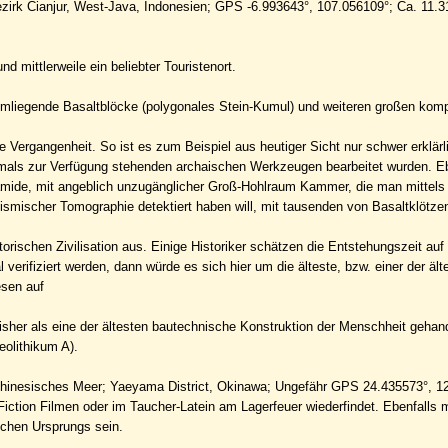
ezirk Cianjur, West-Java, Indonesien; GPS -6.993643°, 107.056109°; Ca. 11.3
nd mittlerweile ein beliebter Touristenort.
mliegende Basaltblöcke (polygonales Stein-Kumul) und weiteren großen kom
 Vergangenheit. So ist es zum Beispiel aus heutiger Sicht nur schwer erklärl
damals zur Verfügung stehenden archaischen Werkzeugen bearbeitet wurden. Eb
amide, mit angeblich unzugänglicher Groß-Hohlraum Kammer, die man mittels
smischer Tomographie detektiert haben will, mit tausenden von Basaltklötze
ischen Zivilisation aus. Einige Historiker schätzen die Entstehungszeit auf
erifiziert werden, dann würde es sich hier um die älteste, bzw. einer der ält
esen auf
sher als eine der ältesten bautechnische Konstruktion der Menschheit gehand
eolithikum A).
hinesisches Meer; Yaeyama District, Okinawa; Ungefähr GPS 24.435573°, 12
iction Filmen oder im Taucher-Latein am Lagerfeuer wiederfindet. Ebenfalls 
ichen Ursprungs sein.