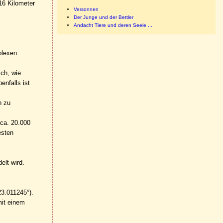
16 Kilometer
Versonnen
Der Junge und der Bettler
Andacht Tiere und deren Seele ...
plexen
ich, wie
enfalls ist
n zu
 ca. 20.000
esten
elt wird.
3.011245°).
mit einem