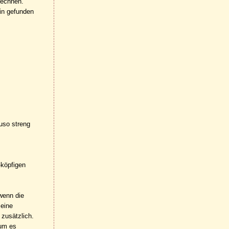
rechnen.
in gefunden
auso streng
-köpfigen
wenn die
 eine
 zusätzlich.
 um es