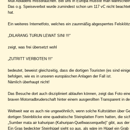
Müll Abladens missbrauchen. Bei uns in Europa müsste man wahrscheinli
Das o.g. Speiseverbot wurde zumindest schon um 117 vC nicht beachtet,
hat.
Ein weiteres Internetfoto, welches ein zaunmäßig abgesperrtes Felsklö
„DILARANG TURUN LEWAT SINI !!!“
zeigt, was frei übersetzt wohl
„ZUTRITT VERBOTEN !!!“
bedeutet, beweist gleichzeitig, dass die dortigen Touristen (es sind ein
befolgen, wie es in unseren europäischen Anlagen der Fall ist.
Nämlich überhaupt nicht!
Das Besuche dort auch diszipliniert ablaufen können, zeigt das Foto 
braven Motorradbruderschaft hinter einem ausgerollten Transparent in der
Weltweit war es auch nie ungewöhnlich, wenn solche Kultstätten über G
dortigen Steinblöcke eine quadratische Steinplatten Form hatten, die si
„Sumber mata air kahuripan (Kahuripan-Quellwasserquelle)“ gibt, aus der
Ein Gras bedeckter Steinhügel sieht so aus, als wäre im Hügel ein Gra