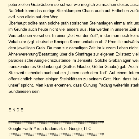
potenziellen Grabräubern so schwer wie möglich zu machen dieses aus
Natürlich kann das dortige Steinklumpen-Chaos auch auf Erdbeben zurü
evtl. von allein auf den Weg.
Überhaupt sollte man solche prähistorischen Steinanlagen einmal mit u
im Grunde auch heute nicht viel anders aus. Nur werden in unserer Zeit
Verstorbenen versehen. In einer „Zeit vor der Zeit“, in der man noch kein
Vokabular (vgl. deutsche Kneipen Kommunikation ab 2 Promille aufwärts
dem jeweiligen Grab. Da man zur damaligen Zeit im kurzem Leben nicht vi
Ahnenverehrung/Bestattung über die Sinnfrage zur eigenen Existenz viell
paradiesische Ausgleichszustände im Jenseits. Solche Grabanlagen wei
transzendentes Gedankengut (Gottes Glaube, Götter Glaube) gab. Auch oh
Steinzeit sicherlich auch auf ein „Leben nach dem Tod“. Auf einem Inter
offensichtlich neben einigen Steinklötzen zu seinem Gott. Nun, dass ist
unser“ spricht. Man kann erkennen, dass Gunung Padang weiterhin starke 
Sundanesen sein.
E N D E
############################################
Google Earth™ is a trademark of Google, LLC.
############################################