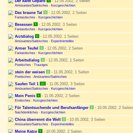
Der kalte Gepard
- 12.05.2002, 2 Seiten
3
Amüsantes/Satirisches
·
Kurzgeschichten
Das braune Tal
- 12.05.2002, 2 Seiten
3
Fantastisches
·
Kurzgeschichten
Besessen
- 12.05.2002, 3 Seiten
5
Fantastisches
·
Kurzgeschichten
Arztdialog
- 12.05.2002, 1 Seiten
6
Amüsantes/Satirisches
·
Experimentelles
Armer Teufel
- 12.05.2002, 2 Seiten
1
Fantastisches
·
Kurzgeschichten
Arbeitsdialog
- 12.05.2002, 1 Seiten
3
Poetisches
·
Trauriges
stein der weisen
- 11.05.2002, 1 Seiten
2
Poetisches
·
Amüsantes/Satirisches
Saufen Teil 1
- 11.05.2002, 3 Seiten
32
Amüsantes/Satirisches
·
Kurzgeschichten
Mein Penis
- 11.05.2002, 2 Seiten
4
Erotisches
·
Kurzgeschichten
Für Talentsuchende und Berufsanfänger
- 10.05.2002, 2 Seiten
1
Nachdenkliches
·
Kurzgeschichten
China überrennt die Welt
- 10.05.2002, 3 Seiten
3
Amüsantes/Satirisches
·
Experimentelles
Meine Katze
- 10.05.2002, 2 Seiten
5