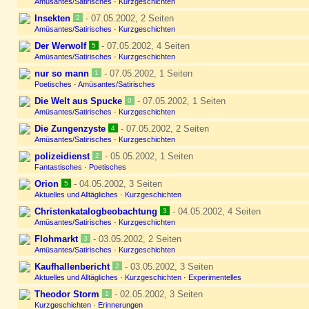
Amüsantes/Satirisches
·
Kurzgeschichten
Insekten
- 07.05.2002, 2 Seiten
2
Amüsantes/Satirisches
·
Kurzgeschichten
Der Werwolf
- 07.05.2002, 4 Seiten
5
Amüsantes/Satirisches
·
Kurzgeschichten
nur so mann
- 07.05.2002, 1 Seiten
1
Poetisches
·
Amüsantes/Satirisches
Die Welt aus Spucke
- 07.05.2002, 1 Seiten
0
Amüsantes/Satirisches
·
Kurzgeschichten
Die Zungenzyste
- 07.05.2002, 2 Seiten
4
Amüsantes/Satirisches
·
Kurzgeschichten
polizeidienst
- 05.05.2002, 1 Seiten
2
Fantastisches
·
Poetisches
Orion
- 04.05.2002, 3 Seiten
5
Aktuelles und Alltägliches
·
Kurzgeschichten
Christenkatalogbeobachtung
- 04.05.2002, 4 Seiten
3
Amüsantes/Satirisches
·
Kurzgeschichten
Flohmarkt
- 03.05.2002, 2 Seiten
3
Amüsantes/Satirisches
·
Kurzgeschichten
Kaufhallenbericht
- 03.05.2002, 3 Seiten
2
Aktuelles und Alltägliches
·
Kurzgeschichten
·
Experimentelles
Theodor Storm
- 02.05.2002, 3 Seiten
1
Kurzgeschichten
·
Erinnerungen