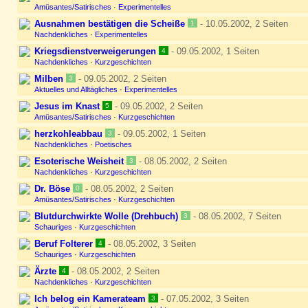
Amüsantes/Satirisches
·
Experimentelles
Ausnahmen bestätigen die Scheiße
- 10.05.2002, 2 Seiten
1
Nachdenkliches
·
Experimentelles
Kriegsdienstverweigerungen
- 09.05.2002, 1 Seiten
4
Nachdenkliches
·
Kurzgeschichten
Milben
- 09.05.2002, 2 Seiten
3
Aktuelles und Alltägliches
·
Experimentelles
Jesus im Knast
- 09.05.2002, 2 Seiten
5
Amüsantes/Satirisches
·
Kurzgeschichten
herzkohleabbau
- 09.05.2002, 1 Seiten
3
Nachdenkliches
·
Poetisches
Esoterische Weisheit
- 08.05.2002, 2 Seiten
3
Nachdenkliches
·
Kurzgeschichten
Dr. Böse
- 08.05.2002, 2 Seiten
0
Amüsantes/Satirisches
·
Kurzgeschichten
Blutdurchwirkte Wolle (Drehbuch)
- 08.05.2002, 7 Seiten
3
Schauriges
·
Kurzgeschichten
Beruf Folterer
- 08.05.2002, 3 Seiten
4
Schauriges
·
Kurzgeschichten
Ärzte
- 08.05.2002, 2 Seiten
4
Nachdenkliches
·
Kurzgeschichten
Ich belog ein Kamerateam
- 07.05.2002, 3 Seiten
3