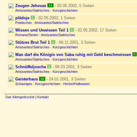
Zeugen Jehovas
- 02.05.2002, 5 Seiten
14
Amüsantes/Satirisches
·
Kurzgeschichten
plädoje
- 02.05.2002, 1 Seiten
1
Poetisches
·
Amüsantes/Satirisches
Wissen und Unwissen Teil 1
- 02.05.2002, 17 Seiten
1
Romane/Serien
·
Amüsantes/Satirisches
Stützes Brut Teil 1
- 06.11.2001, 3 Seiten
1
Amüsantes/Satirisches
·
Kurzgeschichten
Man darf die Königin von Saba ruhig mit Geld beschmeissen
6
Amüsantes/Satirisches
·
Kurzgeschichten
Schnüffeljoscha
- 08.03.2001, 3 Seiten
2
Amüsantes/Satirisches
·
Kurzgeschichten
Geisterhaus
- 24.01.2001, 3 Seiten
19
Schauriges
·
Kurzgeschichten
·
Herbst/Halloween
Das Kleingedruckte
|
Kontakt