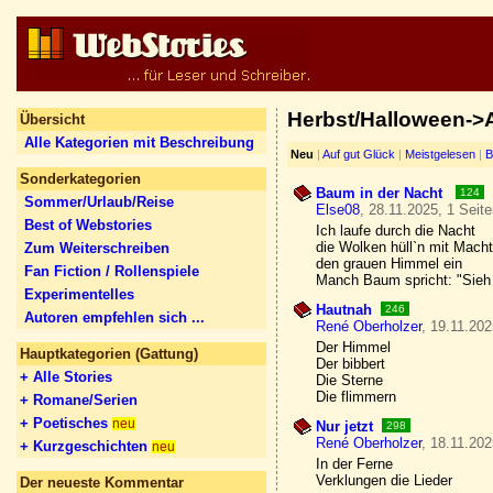
Herbst/Halloween->A
Übersicht
Alle Kategorien mit Beschreibung
Neu
|
Auf gut Glück
|
Meistgelesen
|
B
Sonderkategorien
Baum in der Nacht
124
Sommer/Urlaub/Reise
Else08
, 28.11.2025, 1 Seit
Best of Webstories
Ich laufe durch die Nacht
die Wolken hüll`n mit Macht
Zum Weiterschreiben
den grauen Himmel ein
Fan Fiction / Rollenspiele
Manch Baum spricht: "Sieh 
Experimentelles
Hautnah
246
Autoren empfehlen sich ...
René Oberholzer
, 19.11.202
Der Himmel
Hauptkategorien (Gattung)
Der bibbert
+ Alle Stories
Die Sterne
Die flimmern
+ Romane/Serien
+ Poetisches
neu
Nur jetzt
298
René Oberholzer
, 18.11.202
+ Kurzgeschichten
neu
In der Ferne
Verklungen die Lieder
Der neueste Kommentar