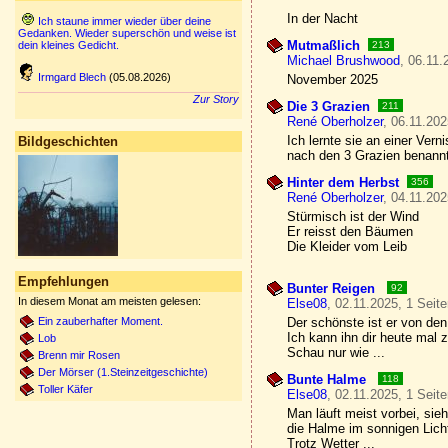
In der Nacht
Ich staune immer wieder über deine
Gedanken. Wieder superschön und weise ist
Mutmaßlich
dein kleines Gedicht.
213
Michael Brushwood
, 06.11.
Irmgard Blech
(05.08.2026)
November 2025
Zur Story
Die 3 Grazien
211
René Oberholzer
, 06.11.202
Ich lernte sie an einer Vern
Bildgeschichten
nach den 3 Grazien benann
Hinter dem Herbst
356
René Oberholzer
, 04.11.202
Stürmisch ist der Wind
Er reisst den Bäumen
Die Kleider vom Leib
Empfehlungen
Bunter Reigen
92
In diesem Monat am meisten gelesen:
Else08
, 02.11.2025, 1 Seit
Ein zauberhafter Moment.
Der schönste ist er von de
Ich kann ihn dir heute mal 
Lob
Schau nur wie ...
Brenn mir Rosen
Der Mörser (1.Steinzeitgeschichte)
Bunte Halme
118
Toller Käfer
Else08
, 02.11.2025, 1 Seit
Man läuft meist vorbei, sieh
die Halme im sonnigen Lich
Trotz Wetter ...