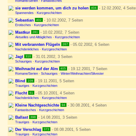
Romane/Serien
·
Fantastisches
sie werden kommen, um dich zu holen
- 12.02.2002, 4 Seite
404
Spannendes
·
Kurzgeschichten
Sebastian
- 10.02.2002, 7 Seiten
402
Erotisches
·
Kurzgeschichten
Mastkur
- 10.02.2002, 7 Seiten
281
Aktuelles und Alltägliches
·
Kurzgeschichten
Mit verbrannten Flügeln
- 05.02.2002, 6 Seiten
267
Nachdenkliches
·
Kurzgeschichten
Jagt
- 31.01.2002, 3 Seiten
310
Schauriges
·
Kurzgeschichten
Weihnacht auf der Alm
- 19.12.2001, 7 Seiten
405
Romane/Serien
·
Schauriges
·
Winter/Weihnachten/Silvester
Blind
- 19.11.2001, 5 Seiten
109
Trauriges
·
Kurzgeschichten
Flucht
- 05.10.2001, 4 Seiten
61
Nachdenkliches
·
Kurzgeschichten
Kleine Nachtgeschichte
- 30.08.2001, 4 Seiten
94
Fantastisches
·
Kurzgeschichten
Ballast
- 14.08.2001, 3 Seiten
398
Trauriges
·
Kurzgeschichten
Der Verschlag
- 08.08.2001, 5 Seiten
373
Trauriges
·
Kurzgeschichten