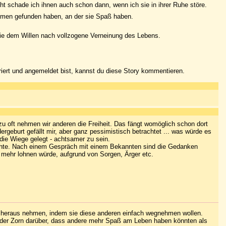
cht schade ich ihnen auch schon dann, wenn ich sie in ihrer Ruhe störe.
ammen gefunden haben, an der sie Spaß haben.
 die dem Willen nach vollzogene Verneinung des Lebens.
riert und angemeldet bist, kannst du diese Story kommentieren.
u oft nehmen wir anderen die Freiheit. Das fängt womöglich schon dort
geburt gefällt mir, aber ganz pessimistisch betrachtet ... was würde es
 die Wiege gelegt - achtsamer zu sein.
öchte. Nach einem Gespräch mit einem Bekannten sind die Gedanken
t mehr lohnen würde, aufgrund von Sorgen, Ärger etc.
ute heraus nehmen, indem sie diese anderen einfach wegnehmen wollen.
h der Zorn darüber, dass andere mehr Spaß am Leben haben könnten als