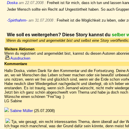
Doska
am 22.07.2008 :
Freiheit ist für mich, dass ich tun und lassen ka
Jeder Mensch sollte ein Recht auf Ungestörtheit haben. So auch Gruppe
-Spirthahrm-
am 31.07.2008 :
Freiheit ist die Möglichkeit zu leben, ode
Wie soll es weitergehen? Diese Story kannst du
selber 
Wenn du registriert und angemeldet bist und selbst eine Story veröffentl
Weitere Aktionen
Wenn du registriert und angemeldet bist, kannst du diesen Autoren abonnie
Ausdrucken
Kommentare
Hallo Doska, vielen Dank für den Kommentar und die Fortsetzung. Deine A
an, wo wir Menschen das Leben schwer machen oder sie bewußt/ unbewußt ve
uns nützen, wenn wir frei und glücklich sind, wenn wir die Erde schon vorh
Habe neulich über Wiedergeburt nachgedacht und überlegt, ob ich lieber
enstanden. Es ist traurig, wenn sich Jemand wünscht, nicht mehr wiedergeb
Jetzt bin ich ganz schön abgeschweift vom Thema und habe ja doch noch 
Wünsche einen schönen "Frei"tag :)
LG Sabine
Sabine Müller
(25.07.2008)
Tja, wie gesagt, ein recht interessantes Thema, denn überall auf der
Ich frage mich manchmal, was der Grund dafür sein könnte, denn meist fe