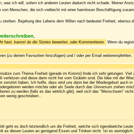
nn, was ich will, sofern ich anderen Leuten dadurch nicht schade. Meiner Ansi
n von Menschen, die sich vielleicht mit einer harmlosen Beschäftigung zus
r zu sterben. Bejahung des Lebens dem Willen nach bedeutet Freiheit, ebenso
weiterschreiben
.
icht hast, kannst du die Stories bewerten, oder Kommentieren.
Wenn du regist
ren (zu deinen Favouriten hinzufügen) und / oder per Email weiterempfehlen.
nsätze zum Thema Freiheit (gerade im Kommi) finde ich sehr gelungen. Viel z
rletzen und diese dann nicht frei vom Grübeln sind. Die Idee mit der Wieder
er zerstört haben. Ich hoffe, dass wird uns dann bei der Wiedergeburt auch in
 wiedergeboren werden möchte oder als Seele durch das Universum ziehen m
oren zu werden (falls es das wirklich gibt), weil sich das "Menschsein" nich
ein wenig geschrieben...
 Welt geht es doch letztendlich um die Freiheit, welche sich irgendwelche Le
hlt es diesen Leuten an genügend Essen und Trinken nicht. Ist es womöglic