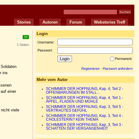
Stories
Autoren
Forum
Webstories Treff
Login
55
Username:
1 Seiten
Passwort:
Permanent
n Soldaten
Registrieren
·
Passwort anfordern
r ins
Mehr vom Autor
assenen
SCHIMMER DER HOFFNUNG, Kap. 4, Teil 2 -
auf einer
OFFENBARUNGEN IM STALL...
SCHIMMER DER HOFFNUNG, Kap. 4, Teil 1 -
ÄPFEL, FLADEN UND MÜHLE
SCHIMMER DER HOFFNUNG, Kap. 3, Teil 5 -
nicht viele
VERTRAUTES GEFÜHL
SCHIMMER DER HOFFNUNG, Kap. 3, Teil 4 -
CHOLESTERIN? KEIN THEMA
SCHIMMER DER HOFFNUNG, Kap. 3, Teil 3 -
SCHATTEN DER VERGANGENHEIT