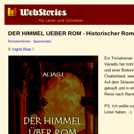
DER HIMMEL UEBER ROM - Historischer Ro
Romane/Serien
·
Spannendes
©
Ingrid Alias I
Ein Trivialroma
Vanadis hat trot
und einer Breton
Chattenland, wi
Auf dem Sklavenm
gekauft und in e
Reise nach Rave
PS: Ich wollte s
Leser haben. ;-)