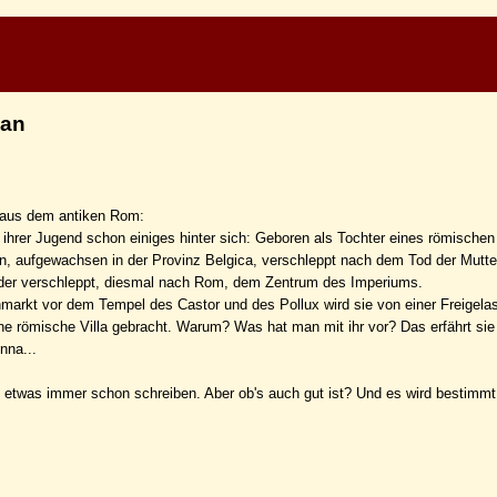
man
n aus dem antiken Rom:
z ihrer Jugend schon einiges hinter sich: Geboren als Tochter eines römische
in, aufgewachsen in der Provinz Belgica, verschleppt nach dem Tod der Mutte
eder verschleppt, diesmal nach Rom, dem Zentrum des Imperiums.
arkt vor dem Tempel des Castor und des Pollux wird sie von einer Freigel
ine römische Villa gebracht. Warum? Was hat man mit ihr vor? Das erfährt sie 
nna...
o etwas immer schon schreiben. Aber ob's auch gut ist? Und es wird bestimmt 