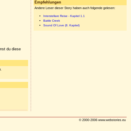
Empfehlungen
Andere Leser dieser Story haben auch folgende gelesen:
Interstellare Reise - Kapitel 1.1
Battle Creek
Sound Of Love (8. Kapitel)
nnst du diese
n.
© 2000-2006 www.webstories.eu