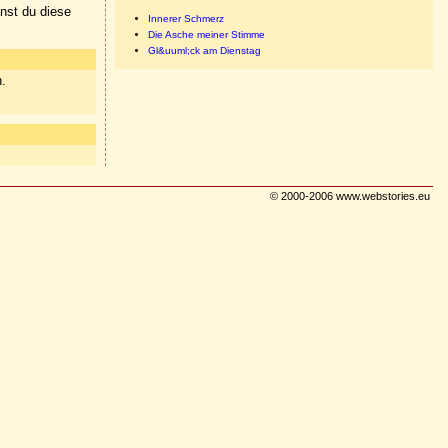
nnst du diese
Innerer Schmerz
Die Asche meiner Stimme
Gl&uuml;ck am Dienstag
n.
© 2000-2006 www.webstories.eu