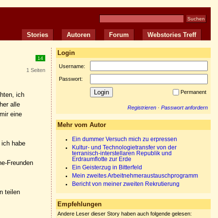
Stories
Autoren
Forum
Webstories Treff
Login
14
Username:
1 Seiten
Passwort:
Permanent
hten, ich
her alle
Registrieren
·
Passwort anfordern
mir eine
Mehr vom Autor
Ein dummer Versuch mich zu erpressen
 ich habe
Kultur- und Technologietransfer von der
terranisch-interstellaren Republik und
Erdraumflotte zur Erde
ine-Freunden
Ein Geisterzug in Bitterfeld
Mein zweites Arbeitnehmeraustauschprogramm
Bericht von meiner zweiten Rekrutierung
 teilen
Empfehlungen
Andere Leser dieser Story haben auch folgende gelesen: