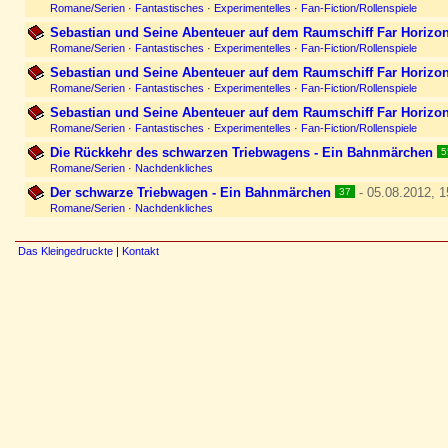
Romane/Serien
·
Fantastisches
·
Experimentelles
·
Fan-Fiction/Rollenspiele
Sebastian und Seine Abenteuer auf dem Raumschiff Far Horizon
Romane/Serien
·
Fantastisches
·
Experimentelles
·
Fan-Fiction/Rollenspiele
Sebastian und Seine Abenteuer auf dem Raumschiff Far Horizon
Romane/Serien
·
Fantastisches
·
Experimentelles
·
Fan-Fiction/Rollenspiele
Sebastian und Seine Abenteuer auf dem Raumschiff Far Horizon
Romane/Serien
·
Fantastisches
·
Experimentelles
·
Fan-Fiction/Rollenspiele
Die Rückkehr des schwarzen Triebwagens - Ein Bahnmärchen
5
Romane/Serien
·
Nachdenkliches
Der schwarze Triebwagen - Ein Bahnmärchen
- 05.08.2012, 1
37
Romane/Serien
·
Nachdenkliches
Das Kleingedruckte
|
Kontakt