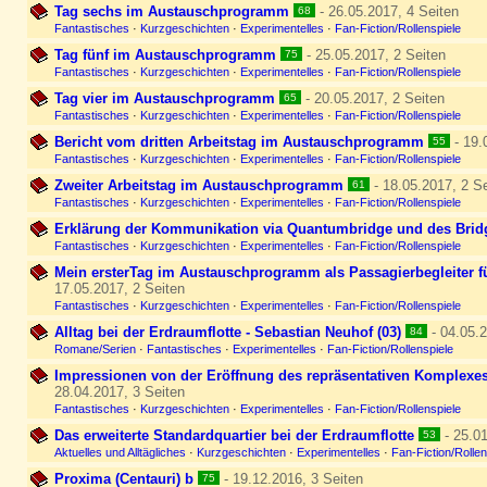
Tag sechs im Austauschprogramm
- 26.05.2017, 4 Seiten
68
Fantastisches
·
Kurzgeschichten
·
Experimentelles
·
Fan-Fiction/Rollenspiele
Tag fünf im Austauschprogramm
- 25.05.2017, 2 Seiten
75
Fantastisches
·
Kurzgeschichten
·
Experimentelles
·
Fan-Fiction/Rollenspiele
Tag vier im Austauschprogramm
- 20.05.2017, 2 Seiten
65
Fantastisches
·
Kurzgeschichten
·
Experimentelles
·
Fan-Fiction/Rollenspiele
Bericht vom dritten Arbeitstag im Austauschprogramm
- 19.
55
Fantastisches
·
Kurzgeschichten
·
Experimentelles
·
Fan-Fiction/Rollenspiele
Zweiter Arbeitstag im Austauschprogramm
- 18.05.2017, 2 Se
61
Fantastisches
·
Kurzgeschichten
·
Experimentelles
·
Fan-Fiction/Rollenspiele
Erklärung der Kommunikation via Quantumbridge und des Brid
Fantastisches
·
Kurzgeschichten
·
Experimentelles
·
Fan-Fiction/Rollenspiele
Mein ersterTag im Austauschprogramm als Passagierbegleiter f
17.05.2017, 2 Seiten
Fantastisches
·
Kurzgeschichten
·
Experimentelles
·
Fan-Fiction/Rollenspiele
Alltag bei der Erdraumflotte - Sebastian Neuhof (03)
- 04.05.2
84
Romane/Serien
·
Fantastisches
·
Experimentelles
·
Fan-Fiction/Rollenspiele
Impressionen von der Eröffnung des repräsentativen Komplexes
28.04.2017, 3 Seiten
Fantastisches
·
Kurzgeschichten
·
Experimentelles
·
Fan-Fiction/Rollenspiele
Das erweiterte Standardquartier bei der Erdraumflotte
- 25.01
53
Aktuelles und Alltägliches
·
Kurzgeschichten
·
Experimentelles
·
Fan-Fiction/Rollen
Proxima (Centauri) b
- 19.12.2016, 3 Seiten
75