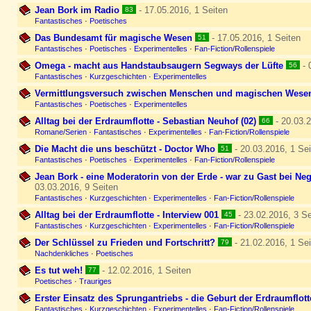
Jean Bork im Radio
- 17.05.2016, 1 Seiten
83
Fantastisches
·
Poetisches
Das Bundesamt für magische Wesen
- 17.05.2016, 1 Seiten
51
Fantastisches
·
Poetisches
·
Experimentelles
·
Fan-Fiction/Rollenspiele
Omega - macht aus Handstaubsaugern Segways der Lüfte
- 
56
Fantastisches
·
Kurzgeschichten
·
Experimentelles
Vermittlungsversuch zwischen Menschen und magischen Wese
Fantastisches
·
Poetisches
·
Experimentelles
Alltag bei der Erdraumflotte - Sebastian Neuhof (02)
- 20.03.2
66
Romane/Serien
·
Fantastisches
·
Experimentelles
·
Fan-Fiction/Rollenspiele
Die Macht die uns beschützt - Doctor Who
- 20.03.2016, 1 Sei
51
Fantastisches
·
Poetisches
·
Experimentelles
·
Fan-Fiction/Rollenspiele
Jean Bork - eine Moderatorin von der Erde - war zu Gast bei Neg
03.03.2016, 9 Seiten
Fantastisches
·
Kurzgeschichten
·
Experimentelles
·
Fan-Fiction/Rollenspiele
Alltag bei der Erdraumflotte - Interview 001
- 23.02.2016, 3 Se
45
Fantastisches
·
Kurzgeschichten
·
Experimentelles
·
Fan-Fiction/Rollenspiele
Der Schlüssel zu Frieden und Fortschritt?
- 21.02.2016, 1 Sei
79
Nachdenkliches
·
Poetisches
Es tut weh!
- 12.02.2016, 1 Seiten
77
Poetisches
·
Trauriges
Erster Einsatz des Sprungantriebs - die Geburt der Erdraumflott
Fantastisches
·
Kurzgeschichten
·
Experimentelles
·
Fan-Fiction/Rollenspiele