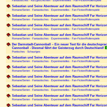
Fantastisches
·
Kurzgeschichten
·
Experimentelles
·
Fan-Fiction/Rollenspiele
Sebastian und Seine Abenteuer auf dem Raumschiff Far Horizon
Romane/Serien
·
Fantastisches
·
Experimentelles
·
Fan-Fiction/Rollenspiele
Sebastian und Seine Abenteuer auf dem Raumschiff Far Horizon
Romane/Serien
·
Fantastisches
·
Experimentelles
·
Fan-Fiction/Rollenspiele
Sebastian und Seine Abenteuer auf dem Raumschiff Far Horizon
Romane/Serien
·
Fantastisches
·
Experimentelles
·
Fan-Fiction/Rollenspiele
Sebastian und Seine Abenteuer auf dem Raumschiff Far Horizon
Romane/Serien
·
Fantastisches
·
Experimentelles
·
Fan-Fiction/Rollenspiele
Der Darmstadt-Cannonball – Ein neuer Text für die deutschspr
Cannonball - Diesmal fährt der Geisterzug durch Deutschland!
Poetisches
·
Schauriges
Sebastian und Seine Abenteuer auf dem Raumschiff Far Horizon
Romane/Serien
·
Fantastisches
·
Experimentelles
·
Fan-Fiction/Rollenspiele
Sebastian und Seine Abenteuer auf dem Raumschiff Far Horizon
Romane/Serien
·
Fantastisches
·
Experimentelles
·
Fan-Fiction/Rollenspiele
Sebastian und Seine Abenteuer auf dem Raumschiff Far Horizon
Romane/Serien
·
Fantastisches
·
Experimentelles
·
Fan-Fiction/Rollenspiele
Sebastian und Seine Abenteuer auf dem Raumschiff Far Horizon
Romane/Serien
·
Fantastisches
·
Experimentelles
·
Fan-Fiction/Rollenspiele
Sebastian und Seine Abenteuer auf dem Raumschiff Far Horizon
Romane/Serien
·
Fantastisches
·
Experimentelles
·
Fan-Fiction/Rollenspiele
Sebastian und Seine Abenteuer auf dem Raumschiff Far Horizon