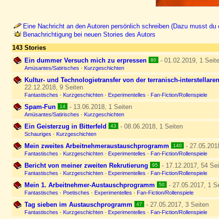
Eine Nachricht an den Autoren persönlich schreiben (Dazu musst du e
Benachrichtigung bei neuen Stories des Autors
143 Stories
Ein dummer Versuch mich zu erpressen
- 01.02.2019, 1 Seit
80
Amüsantes/Satirisches
·
Kurzgeschichten
Kultur- und Technologietransfer von der terranisch-interstellar
22.12.2018, 9 Seiten
Fantastisches
·
Kurzgeschichten
·
Experimentelles
·
Fan-Fiction/Rollenspiele
Spam-Fun
- 13.06.2018, 1 Seiten
14
Amüsantes/Satirisches
·
Kurzgeschichten
Ein Geisterzug in Bitterfeld
- 08.06.2018, 1 Seiten
43
Schauriges
·
Kurzgeschichten
Mein zweites Arbeitnehmeraustauschprogramm
- 27.05.201
140
Fantastisches
·
Kurzgeschichten
·
Experimentelles
·
Fan-Fiction/Rollenspiele
Bericht von meiner zweiten Rekrutierung
- 17.12.2017, 54 Sei
95
Fantastisches
·
Kurzgeschichten
·
Experimentelles
·
Fan-Fiction/Rollenspiele
Mein 1. Arbeitnehmer-Austauschprogramm
- 27.05.2017, 1 S
50
Fantastisches
·
Poetisches
·
Experimentelles
·
Fan-Fiction/Rollenspiele
Tag sieben im Austauschprogramm
- 27.05.2017, 3 Seiten
47
Fantastisches
·
Kurzgeschichten
·
Experimentelles
·
Fan-Fiction/Rollenspiele