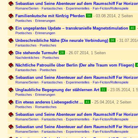
Sebastian und Seine Abenteuer auf dem Raumschiff Far Horizon
Romane/Serien
·
Fantastisches
·
Experimentelles
·
Fan-Fiction/Rollenspiele
Familienkutsche mit fünfzig Pferden
- 03.08.2014, 2 Seiten
56
Poetisches
·
Erinnerungen
Ein ungeplantes Update – transkranielle Magnetstimulation
-
40
Poetisches
·
Erinnerungen
Unbeschreibliche Nähe (Die neurale Verbindung)
- 31.07.2014
36
Fantastisches
·
Poetisches
Die stehende Turmuhr
- 26.07.2014, 1 Seiten
28
Nachdenkliches
·
Poetisches
Nächtliche Patrouille über Berlin (Der alte Traum vom Fliegen)
Fantastisches
·
Poetisches
Sebastian und Seine Abenteuer auf dem Raumschiff Far Horizon
Romane/Serien
·
Fantastisches
·
Experimentelles
·
Fan-Fiction/Rollenspiele
Unglaubliche Begegnung der stählernen Art
- 23.05.2014, 1 S
31
Poetisches
·
Erinnerungen
Ein etwas anderes Liebesgedicht ...
- 25.04.2014, 2 Seiten
41
Poetisches
·
Romantisches
Sebastian und Seine Abenteuer auf dem Raumschiff Far Horizon
Romane/Serien
·
Fantastisches
·
Experimentelles
·
Fan-Fiction/Rollenspiele
Sebastian und Seine Abenteuer auf dem Raumschiff Far Horizon
Romane/Serien
·
Fantastisches
·
Experimentelles
·
Fan-Fiction/Rollenspiele