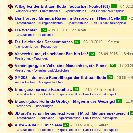
Alltag bei der Erdraumflotte - Sebastian Neuhof (01)
- 04.02.2
70
Romane/Serien
·
Fantastisches
·
Experimentelles
·
Fan-Fiction/Rollenspiele
Das Portrait: Miranda Raven im Gespräch mit Negül Sella
- 2
68
Fantastisches
·
Kurzgeschichten
·
Experimentelles
·
Fan-Fiction/Rollenspiele
Die Wächter...
- 04.11.2015, 2 Seiten
74
Fantastisches
·
Poetisches
Die Lektion des Sensenmannes
- 06.10.2015, 1 Seiten
61
Nachdenkliches
·
Poetisches
Verwechslung, ein schöner Fan bin ich!
- 28.09.2015, 1 Seite
45
Poetisches
·
Trauriges
Vereinigung, ein Volk, eine Menschheit, ein Planet!
- 17.09.2
56
Poetisches
·
Aktuelles und Alltägliches
XF-302 – der neue Kampfflieger der Erdraumflotte
- 16.09.201
56
Fantastisches
·
Kurzgeschichten
Eine ganz normale Patrouille...
- 12.09.2015, 2 Seiten
48
Fantastisches
·
Poetisches
·
Experimentelles
·
Fan-Fiction/Rollenspiele
Bianca (alias Herlinde Grobe) – Magierin des Gesangs!
- 11.0
42
Poetisches
·
Erinnerungen
3D gibt’s schon lange, jetzt kommt M.p.! (Multiperspektivisch)
4
Fantastisches
·
Poetisches
·
Experimentelles
·
Fan-Fiction/Rollenspiele
Alice – eine K.I. mit Seele
- 10.09.2015, 2 Seiten
42
Fantastisches
·
Poetisches
·
Experimentelles
·
Fan-Fiction/Rollenspiele