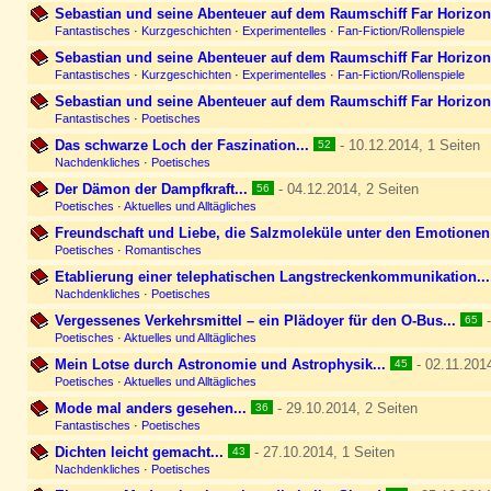
Sebastian und seine Abenteuer auf dem Raumschiff Far Horizon 
Fantastisches
·
Kurzgeschichten
·
Experimentelles
·
Fan-Fiction/Rollenspiele
Sebastian und seine Abenteuer auf dem Raumschiff Far Horizon 
Fantastisches
·
Kurzgeschichten
·
Experimentelles
·
Fan-Fiction/Rollenspiele
Sebastian und seine Abenteuer auf dem Raumschiff Far Horizon
Fantastisches
·
Poetisches
Das schwarze Loch der Faszination...
- 10.12.2014, 1 Seiten
52
Nachdenkliches
·
Poetisches
Der Dämon der Dampfkraft...
- 04.12.2014, 2 Seiten
56
Poetisches
·
Aktuelles und Alltägliches
Freundschaft und Liebe, die Salzmoleküle unter den Emotionen
Poetisches
·
Romantisches
Etablierung einer telephatischen Langstreckenkommunikation...
Nachdenkliches
·
Poetisches
Vergessenes Verkehrsmittel – ein Plädoyer für den O-Bus...
-
65
Poetisches
·
Aktuelles und Alltägliches
Mein Lotse durch Astronomie und Astrophysik...
- 02.11.2014
45
Poetisches
·
Aktuelles und Alltägliches
Mode mal anders gesehen...
- 29.10.2014, 2 Seiten
36
Fantastisches
·
Poetisches
Dichten leicht gemacht...
- 27.10.2014, 1 Seiten
43
Nachdenkliches
·
Poetisches