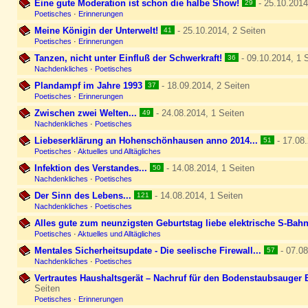
Eine gute Moderation ist schon die halbe Show!
- 25.10.2014
29
Poetisches
·
Erinnerungen
Meine Königin der Unterwelt!
- 25.10.2014, 2 Seiten
41
Poetisches
·
Erinnerungen
Tanzen, nicht unter Einfluß der Schwerkraft!
- 09.10.2014, 1 
36
Nachdenkliches
·
Poetisches
Plandampf im Jahre 1993
- 18.09.2014, 2 Seiten
37
Poetisches
·
Erinnerungen
Zwischen zwei Welten...
- 24.08.2014, 1 Seiten
49
Nachdenkliches
·
Poetisches
Liebeserklärung an Hohenschönhausen anno 2014...
- 17.08.
51
Poetisches
·
Aktuelles und Alltägliches
Infektion des Verstandes...
- 14.08.2014, 1 Seiten
50
Nachdenkliches
·
Poetisches
Der Sinn des Lebens...
- 14.08.2014, 1 Seiten
121
Nachdenkliches
·
Poetisches
Alles gute zum neunzigsten Geburtstag liebe elektrische S-Bahn
Poetisches
·
Aktuelles und Alltägliches
Mentales Sicherheitsupdate - Die seelische Firewall...
- 07.08
57
Nachdenkliches
·
Poetisches
Vertrautes Haushaltsgerät – Nachruf für den Bodenstaubsauger 
Seiten
Poetisches
·
Erinnerungen