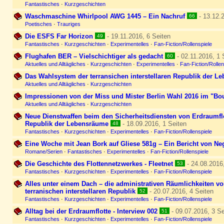
Fantastisches
·
Kurzgeschichten
Waschmaschine Whirlpool AWG 1445 – Ein Nachruf
- 13.12.2
66
Poetisches
·
Trauriges
Die ESFS Far Horizon
- 19.11.2016, 6 Seiten
49
Fantastisches
·
Kurzgeschichten
·
Experimentelles
·
Fan-Fiction/Rollenspiele
Flughafen BER – Vielschichtiger als gedacht
- 02.11.2016, 1 
60
Aktuelles und Alltägliches
·
Kurzgeschichten
·
Experimentelles
·
Fan-Fiction/Rollen
Das Wahlsystem der terransichen interstellaren Republik der L
Aktuelles und Alltägliches
·
Kurzgeschichten
Impressionen von der Miss und Mister Berlin Wahl 2016 im "Bou
Aktuelles und Alltägliches
·
Kurzgeschichten
Neue Dienstwaffen beim den Sicherheitsdiensten von Erdraumflot
Republik der Lebensräume
- 18.09.2016, 1 Seiten
48
Fantastisches
·
Kurzgeschichten
·
Experimentelles
·
Fan-Fiction/Rollenspiele
Eine Woche mit Jean Bork auf Gliese 581g – Ein Bericht von Neg
Romane/Serien
·
Fantastisches
·
Experimentelles
·
Fan-Fiction/Rollenspiele
Die Geschichte des Flottennetzwerkes - Fleetnet
- 24.08.2016,
53
Fantastisches
·
Kurzgeschichten
·
Experimentelles
·
Fan-Fiction/Rollenspiele
Alles unter einem Dach – die administrativen Räumlichkeiten vo
terranischen interstellaren Republik
- 20.07.2016, 4 Seiten
52
Fantastisches
·
Kurzgeschichten
·
Experimentelles
·
Fan-Fiction/Rollenspiele
Alltag bei der Erdraumflotte - Interview 002
- 09.07.2016, 3 Se
51
Fantastisches
·
Kurzgeschichten
·
Experimentelles
·
Fan-Fiction/Rollenspiele