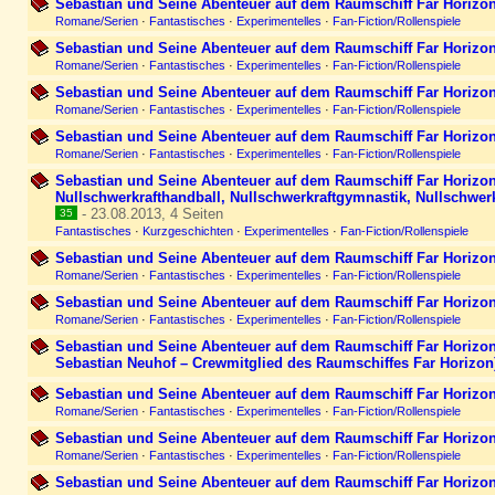
Sebastian und Seine Abenteuer auf dem Raumschiff Far Horizon
Romane/Serien
·
Fantastisches
·
Experimentelles
·
Fan-Fiction/Rollenspiele
Sebastian und Seine Abenteuer auf dem Raumschiff Far Horizon
Romane/Serien
·
Fantastisches
·
Experimentelles
·
Fan-Fiction/Rollenspiele
Sebastian und Seine Abenteuer auf dem Raumschiff Far Horizon
Romane/Serien
·
Fantastisches
·
Experimentelles
·
Fan-Fiction/Rollenspiele
Sebastian und Seine Abenteuer auf dem Raumschiff Far Horizon
Romane/Serien
·
Fantastisches
·
Experimentelles
·
Fan-Fiction/Rollenspiele
Sebastian und Seine Abenteuer auf dem Raumschiff Far Horizon 
Nullschwerkrafthandball, Nullschwerkraftgymnastik, Nullschwer
- 23.08.2013, 4 Seiten
35
Fantastisches
·
Kurzgeschichten
·
Experimentelles
·
Fan-Fiction/Rollenspiele
Sebastian und Seine Abenteuer auf dem Raumschiff Far Horizon
Romane/Serien
·
Fantastisches
·
Experimentelles
·
Fan-Fiction/Rollenspiele
Sebastian und Seine Abenteuer auf dem Raumschiff Far Horizon
Romane/Serien
·
Fantastisches
·
Experimentelles
·
Fan-Fiction/Rollenspiele
Sebastian und Seine Abenteuer auf dem Raumschiff Far Horizon
Sebastian Neuhof – Crewmitglied des Raumschiffes Far Horizon
Sebastian und Seine Abenteuer auf dem Raumschiff Far Horizon
Romane/Serien
·
Fantastisches
·
Experimentelles
·
Fan-Fiction/Rollenspiele
Sebastian und Seine Abenteuer auf dem Raumschiff Far Horizon
Romane/Serien
·
Fantastisches
·
Experimentelles
·
Fan-Fiction/Rollenspiele
Sebastian und Seine Abenteuer auf dem Raumschiff Far Horizon