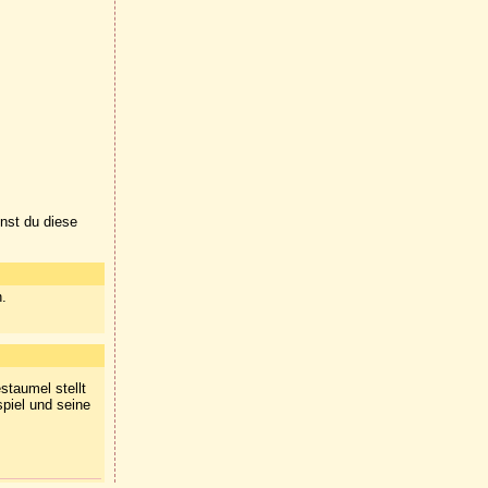
nnst du diese
n.
staumel stellt
spiel und seine