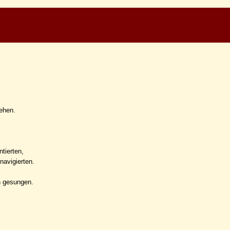
ehen.
tierten,
avigierten.
h gesungen.