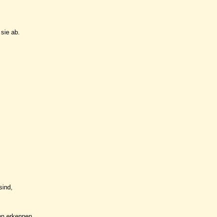
sie ab.
.
sind,
nn erkennen,