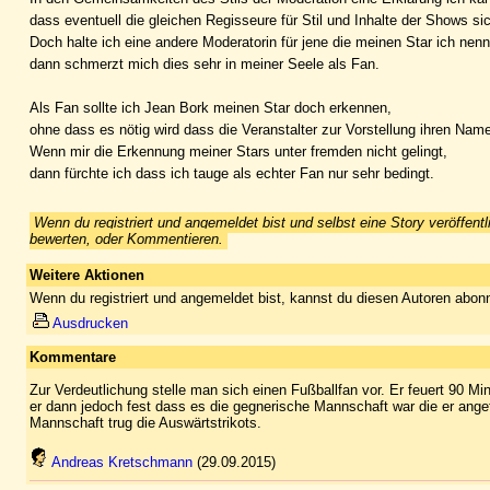
dass eventuell die gleichen Regisseure für Stil und Inhalte der Shows si
Doch halte ich eine andere Moderatorin für jene die meinen Star ich nenn
dann schmerzt mich dies sehr in meiner Seele als Fan.
Als Fan sollte ich Jean Bork meinen Star doch erkennen,
ohne dass es nötig wird dass die Veranstalter zur Vorstellung ihren Nam
Wenn mir die Erkennung meiner Stars unter fremden nicht gelingt,
dann fürchte ich dass ich tauge als echter Fan nur sehr bedingt.
Wenn du registriert und angemeldet bist und selbst eine Story veröffentl
bewerten, oder Kommentieren.
Weitere Aktionen
Wenn du registriert und angemeldet bist, kannst du diesen Autoren abonn
Ausdrucken
Kommentare
Zur Verdeutlichung stelle man sich einen Fußballfan vor. Er feuert 90 
er dann jedoch fest dass es die gegnerische Mannschaft war die er angefe
Mannschaft trug die Auswärtstrikots.
Andreas Kretschmann
(29.09.2015)