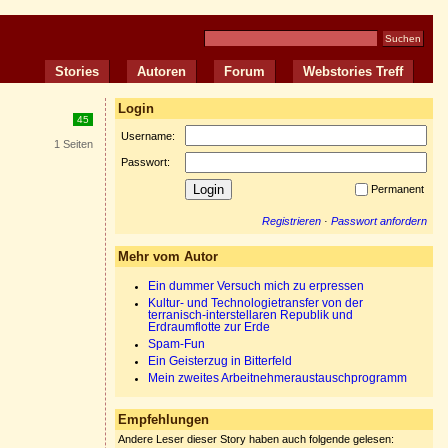
Stories
Autoren
Forum
Webstories Treff
Login
45
Username:
1 Seiten
Passwort:
Permanent
Registrieren
·
Passwort anfordern
Mehr vom Autor
Ein dummer Versuch mich zu erpressen
Kultur- und Technologietransfer von der
terranisch-interstellaren Republik und
Erdraumflotte zur Erde
Spam-Fun
Ein Geisterzug in Bitterfeld
Mein zweites Arbeitnehmeraustauschprogramm
Empfehlungen
Andere Leser dieser Story haben auch folgende gelesen: