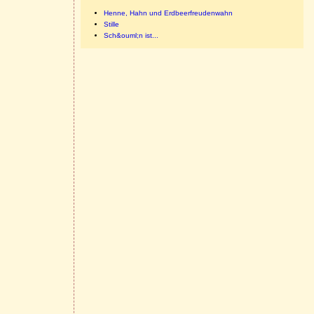
Henne, Hahn und Erdbeerfreudenwahn
Stille
Sch&ouml;n ist...