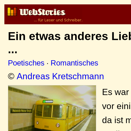
Ein etwas anderes Lie
...
Poetisches
·
Romantisches
©
Andreas Kretschmann
Es war
vor ein
da ist 