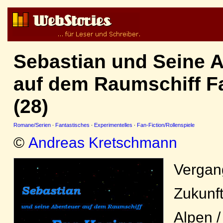
Sebastian und Seine 
auf dem Raumschiff F
(28)
Romane/Serien
·
Fantastisches
·
Experimentelles
·
Fan-Fiction/Rollenspiele
©
Andreas Kretschmann
Vergan
Zukunft
Alpen /