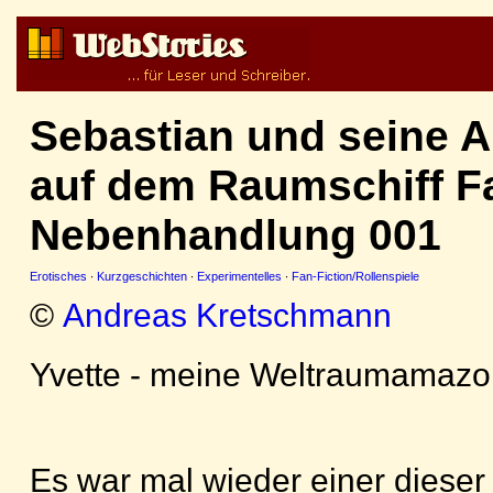
Sebastian und seine 
auf dem Raumschiff Fa
Nebenhandlung 001
Erotisches
·
Kurzgeschichten
·
Experimentelles
·
Fan-Fiction/Rollenspiele
©
Andreas Kretschmann
Yvette - meine Weltraumamazon
Es war mal wieder einer diese