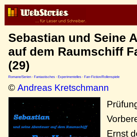
Sebastian und Seine 
auf dem Raumschiff F
(29)
Romane/Serien
·
Fantastisches
·
Experimentelles
·
Fan-Fiction/Rollenspiele
©
Andreas Kretschmann
Prüfun
Vorbere
Ernst d