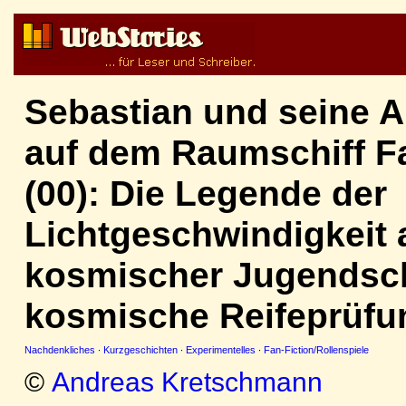
Sebastian und seine 
auf dem Raumschiff F
(00): Die Legende der
Lichtgeschwindigkeit 
kosmischer Jugendsc
kosmische Reifeprüfu
Nachdenkliches
·
Kurzgeschichten
·
Experimentelles
·
Fan-Fiction/Rollenspiele
©
Andreas Kretschmann