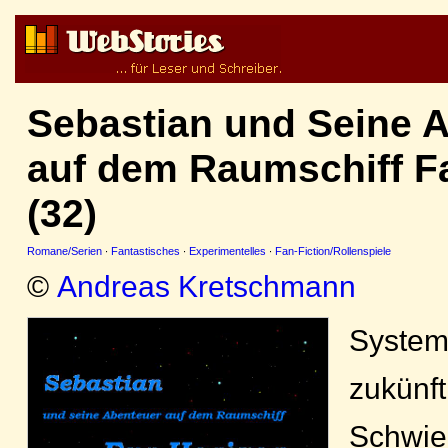
Sebastian und Seine 
auf dem Raumschiff F
(32)
Romane/Serien
·
Fantastisches
·
Experimentelles
·
Fan-Fiction/Rollenspiele
©
Andreas Kretschmann
Systemt
zukünft
Schwie