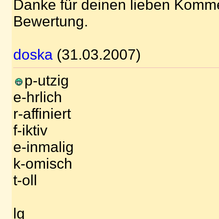
Danke für deinen lieben Komme
Bewertung.
doska
(31.03.2007)
p-utzig
e-hrlich
r-affiniert
f-iktiv
e-inmalig
k-omisch
t-oll
lg