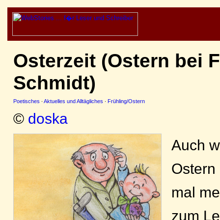
Osterzeit (Ostern bei 
Schmidt)
Poetisches
·
Aktuelles und Alltägliches
·
Frühling/Ostern
©
doska
Auch w
Ostern 
mal me
zum Le