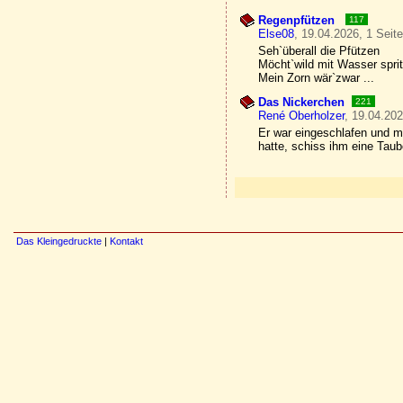
Regenpfützen
117
Else08
, 19.04.2026, 1 Seit
Seh`überall die Pfützen
Möcht`wild mit Wasser spri
Mein Zorn wär`zwar ...
Das Nickerchen
221
René Oberholzer
, 19.04.202
Er war eingeschlafen und m
hatte, schiss ihm eine Tau
Das Kleingedruckte
|
Kontakt