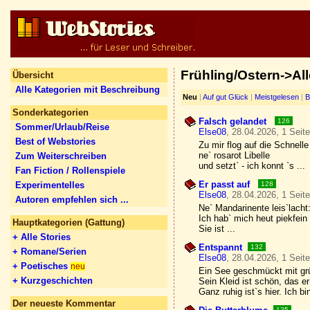
Frühling/Ostern->All
Übersicht
Alle Kategorien mit Beschreibung
Neu
|
Auf gut Glück
|
Meistgelesen
|
B
Sonderkategorien
Falsch gelandet
126
Sommer/Urlaub/Reise
Else08
, 28.04.2026, 1 Seit
Best of Webstories
Zu mir flog auf die Schnelle
ne` rosarot Libelle
Zum Weiterschreiben
und setzt` - ich konnt `s ...
Fan Fiction / Rollenspiele
Er passt auf
Experimentelles
128
Else08
, 28.04.2026, 1 Seit
Autoren empfehlen sich ...
Ne` Mandarinente leis`lacht
Ich hab` mich heut piekfei
Hauptkategorien (Gattung)
Sie ist ...
+ Alle Stories
Entspannt
132
+ Romane/Serien
Else08
, 28.04.2026, 1 Seit
+ Poetisches
neu
Ein See geschmückt mit gr
+ Kurzgeschichten
Sein Kleid ist schön, das er
Ganz ruhig ist`s hier. Ich bin
Der neueste Kommentar
125