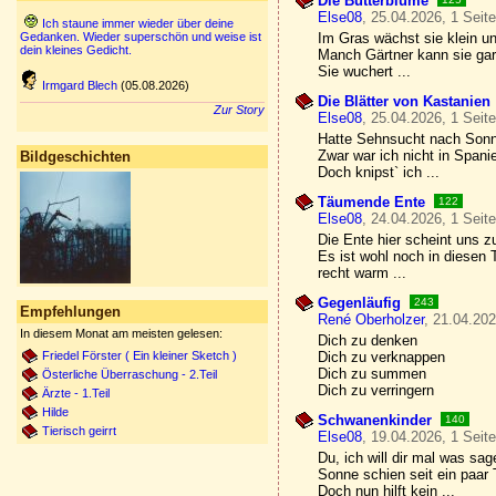
Die Butterblume
Else08
, 25.04.2026, 1 Seit
Ich staune immer wieder über deine
Gedanken. Wieder superschön und weise ist
Im Gras wächst sie klein u
dein kleines Gedicht.
Manch Gärtner kann sie gar 
Sie wuchert ...
Irmgard Blech
(05.08.2026)
Die Blätter von Kastanien
Zur Story
Else08
, 25.04.2026, 1 Seit
Hatte Sehnsucht nach Son
Zwar war ich nicht in Spani
Bildgeschichten
Doch knipst` ich ...
Täumende Ente
122
Else08
, 24.04.2026, 1 Seit
Die Ente hier scheint uns z
Es ist wohl noch in diesen
recht warm ...
Gegenläufig
243
Empfehlungen
René Oberholzer
, 21.04.202
In diesem Monat am meisten gelesen:
Dich zu denken
Friedel Förster ( Ein kleiner Sketch )
Dich zu verknappen
Dich zu summen
Österliche Überraschung - 2.Teil
Dich zu verringern
Ärzte - 1.Teil
Hilde
Schwanenkinder
140
Tierisch geirrt
Else08
, 19.04.2026, 1 Seit
Du, ich will dir mal was sag
Sonne schien seit ein paar
Doch nun hilft kein ...