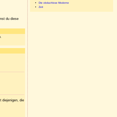
Die obdachlose Moderne
Zeit
nnst du diese
n.
 diejenigen, die