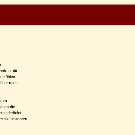
e
nte er dir
 erzählen
 über mich
 vom
ränen die
rniederfielen
er sie bewahren