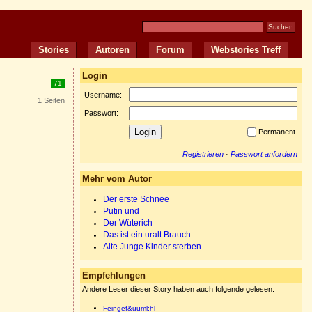
Stories
Autoren
Forum
Webstories Treff
Login
71
Username:
1 Seiten
Passwort:
Permanent
Registrieren
·
Passwort anfordern
Mehr vom Autor
Der erste Schnee
Putin und
Der Wüterich
Das ist ein uralt Brauch
Alte Junge Kinder sterben
Empfehlungen
Andere Leser dieser Story haben auch folgende gelesen:
Feingef&uuml;hl