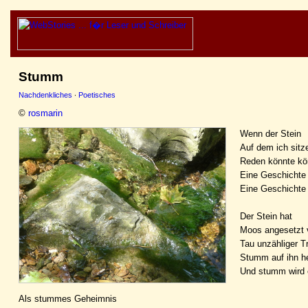
Stumm
Nachdenkliches
·
Poetisches
©
rosmarin
Wenn der Stein
Auf dem ich sitz
Reden könnte kön
Eine Geschichte
Eine Geschichte
Der Stein hat
Moos angesetzt
Tau unzähliger T
Stumm auf ihn he
Und stumm wird 
Als stummes Geheimnis