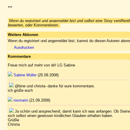
***
Wenn du registriert und angemeldet bist und selbst eine Story veröffentl
bewerten, oder Kommentieren.
Weitere Aktionen
Wenn du registriert und angemeldet bist, kannst du diesen Autoren abonn
Ausdrucken
Kommentare
Freue mich auf mehr von dir! LG Sabine
Sabine Müller
(25.09.2008)
@bine und christa- danke für eure kommentare.
ich grüße euch
rosmarin
(21.09.2008)
Ja schön und ansprechend, damit kann ich was anfangen. Ob Steine
sich selbst einen gewissen kindlichen Glauben erhalten haben.
Grüßle
Christa