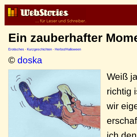
Ein zauberhafter Mome
Erotisches
·
Kurzgeschichten
·
Herbst/Halloween
©
doska
Weiß ja
richtig
wir eig
erschaf
ich den