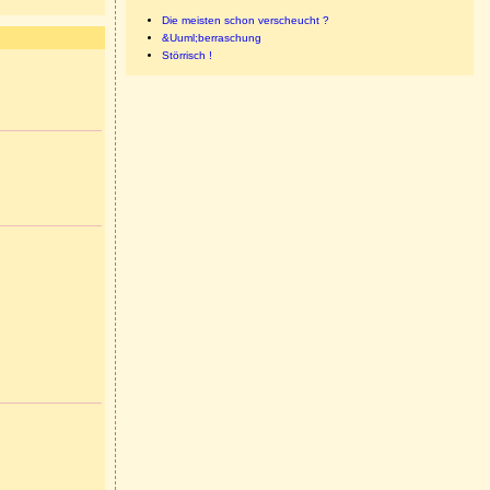
Die meisten schon verscheucht ?
&Uuml;berraschung
Störrisch !