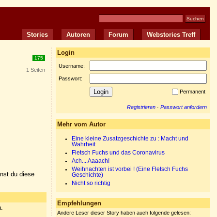
Stories
Autoren
Forum
Webstories Treff
Login
175
Username:
1 Seiten
Passwort:
Permanent
Registrieren
·
Passwort anfordern
Mehr vom Autor
Eine kleine Zusatzgeschichte zu : Macht und
Wahrheit
Fletsch Fuchs und das Coronavirus
Ach....Aaaach!
Weihnachten ist vorbei ! (Eine Fletsch Fuchs
nnst du diese
Geschichte)
Nicht so richtig
Empfehlungen
n.
Andere Leser dieser Story haben auch folgende gelesen: