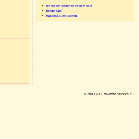
Ich will ein bisschen verliebt sein
Blinde Kuh
Haselm&auml;uschen
© 2000-2006 www.webstories.eu