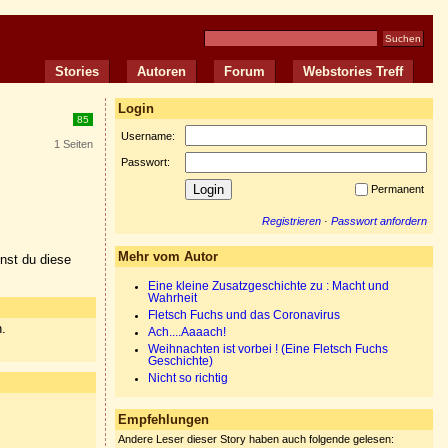
Stories
Autoren
Forum
Webstories Treff
Login
85
Username:
1 Seiten
Passwort:
Permanent
Registrieren
·
Passwort anfordern
Mehr vom Autor
nnst du diese
Eine kleine Zusatzgeschichte zu : Macht und
Wahrheit
Fletsch Fuchs und das Coronavirus
n.
Ach....Aaaach!
Weihnachten ist vorbei ! (Eine Fletsch Fuchs
Geschichte)
Nicht so richtig
Empfehlungen
Andere Leser dieser Story haben auch folgende gelesen: