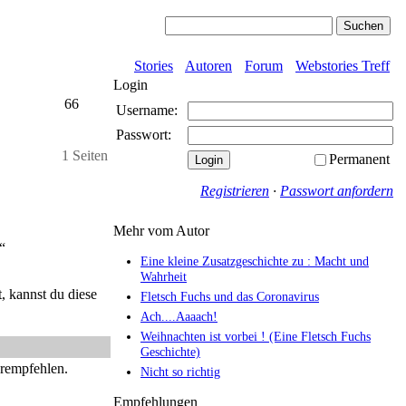
Stories
Autoren
Forum
Webstories Treff
Login
66
Username:
Passwort:
1 Seiten
Permanent
Registrieren
·
Passwort anfordern
Mehr vom Autor
“
Eine kleine Zusatzgeschichte zu : Macht und
Wahrheit
, kannst du diese
Fletsch Fuchs und das Coronavirus
Ach....Aaaach!
Weihnachten ist vorbei ! (Eine Fletsch Fuchs
Geschichte)
erempfehlen.
Nicht so richtig
Empfehlungen