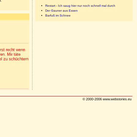
n.
Restart - Ich saug hier nur noch schnell mal durch
Der Gauner aus Essen
Barfuß im Schnee
rst recht wenn
en. Mir täte
el zu schüchtern
© 2000-2006 www.webstories.eu