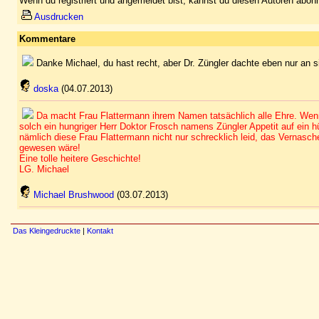
Wenn du registriert und angemeldet bist, kannst du diesen Autoren abonn
Ausdrucken
Kommentare
Danke Michael, du hast recht, aber Dr. Züngler dachte eben nur an si
doska
(04.07.2013)
Da macht Frau Flattermann ihrem Namen tatsächlich alle Ehre. Wenn
solch ein hungriger Herr Doktor Frosch namens Züngler Appetit auf ein h
nämlich diese Frau Flattermann nicht nur schrecklich leid, das Vernasc
gewesen wäre!
Eine tolle heitere Geschichte!
LG. Michael
Michael Brushwood
(03.07.2013)
Das Kleingedruckte
|
Kontakt