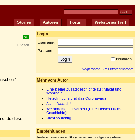
Stories
Autoren
Forum
Webstories Treff
Login
36
Username:
1 Seiten
Passwort:
Permanent
Registrieren
·
Passwort anfordern
rnaschen.“
Mehr vom Autor
Eine kleine Zusatzgeschichte zu : Macht und
Wahrheit
Fletsch Fuchs und das Coronavirus
Ach....Aaaach!
Weihnachten ist vorbei ! (Eine Fletsch Fuchs
Geschichte)
nnst du diese
Nicht so richtig
Empfehlungen
Andere Leser dieser Story haben auch folgende gelesen: