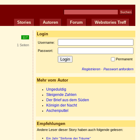
Stories
Autoren
Forum
Webstories Treff
Login
117
Username:
1 Seiten
Passwort:
Permanent
Registrieren
·
Passwort anfordern
Mehr vom Autor
Ungeduldig
Steigende Zahlen
Der Brief aus dem Süden
Königin der Nacht
Aschenputtel
Empfehlungen
Andere Leser dieser Story haben auch folgende gelesen:
Ein Jahr "Sinfonie der Träume"