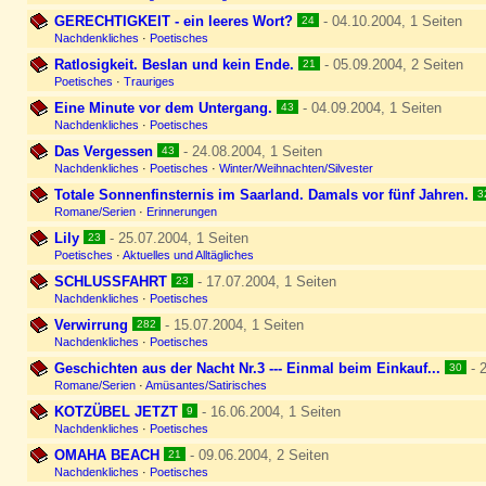
GERECHTIGKEIT - ein leeres Wort?
- 04.10.2004, 1 Seiten
24
Nachdenkliches
·
Poetisches
Ratlosigkeit. Beslan und kein Ende.
- 05.09.2004, 2 Seiten
21
Poetisches
·
Trauriges
Eine Minute vor dem Untergang.
- 04.09.2004, 1 Seiten
43
Nachdenkliches
·
Poetisches
Das Vergessen
- 24.08.2004, 1 Seiten
43
Nachdenkliches
·
Poetisches
·
Winter/Weihnachten/Silvester
Totale Sonnenfinsternis im Saarland. Damals vor fünf Jahren.
3
Romane/Serien
·
Erinnerungen
Lily
- 25.07.2004, 1 Seiten
23
Poetisches
·
Aktuelles und Alltägliches
SCHLUSSFAHRT
- 17.07.2004, 1 Seiten
23
Nachdenkliches
·
Poetisches
Verwirrung
- 15.07.2004, 1 Seiten
282
Nachdenkliches
·
Poetisches
Geschichten aus der Nacht Nr.3 --- Einmal beim Einkauf...
- 2
30
Romane/Serien
·
Amüsantes/Satirisches
KOTZÜBEL JETZT
- 16.06.2004, 1 Seiten
9
Nachdenkliches
·
Poetisches
OMAHA BEACH
- 09.06.2004, 2 Seiten
21
Nachdenkliches
·
Poetisches