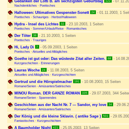
Gedanken der Lotti B. am sechzigsten Geburtstag
- 07.11.20
122
Nachdenkliches
·
Poetisches
Halloween: Ultimatives Gespenster-Sonett
- 01.11.2003, 1 Sei
24
Poetisches
·
Schauriges
·
Herbst/Halloween
Hydra - Insel des Lichtes
- 23.10.2003, 1 Seiten
32
Poetisches
·
Sommer/Urlaub/Reise
·
Romantisches
Der Töter
- 21.10.2003, 1 Seiten
38
Poetisches
·
Trauriges
Hi, Lady Di
- 05.09.2003, 1 Seiten
7
Poetisches
·
Aktuelles und Alltägliches
Goethe ist gut oder: Das wüsteste Zitat aller Zeiten.
- 14.08.2
68
Kurzgeschichten
·
Erinnerungen
Lauras Woche
- 11.08.2003, 5 Seiten
24
Aktuelles und Alltägliches
·
Kurzgeschichten
Gertrud und die Hörspielmacher
- 10.08.2003, 15 Seiten
191
Romane/Serien
·
Amüsantes/Satirisches
MINOU Roman. DER GANZE ROMAN
- 29.07.2003, 344 Seite
335
Romane/Serien
·
Spannendes
Geschichten aus der Nacht Nr. 7 --- Sandor, my love
- 29.06.2
34
Romane/Serien
·
Amüsantes/Satirisches
Der König und die kleine Sklavin. ( antike Sage )
- 29.05.200
501
Fantastisches
·
Kurzgeschichten
A Baumholder Night
- 25.05.2003, 13 Seiten
421