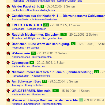
Poetisches
·
Aktuelles und Alltägliches
·
Sommer/Urlaub/Reise
Als der Papst stirbt
- 05.04.2005, 1 Seiten
5
Poetisches
·
Aktuelles und Alltägliches
Geschichten aus der Nacht Nr. 1 --- Die wundersame Geldverme
Romane/Serien
·
Amüsantes/Satirisches
EIN TOTER IM AUTO
- 25.01.2005, 1 Seiten
291
Schauriges
·
Kurzgeschichten
Rudolph Moshammer. Ein Leben
- 20.01.2005, 2 Seiten
186
Aktuelles und Alltägliches
·
Kurzgeschichten
Überleben. Süße Worte der Beruhigung.
- 12.01.2005, 1 Seite
42
Poetisches
·
Schauriges
Wahrsagerin
- 21.12.2004, 2 Seiten
25
Nachdenkliches
·
Kurzgeschichten
Cyberspace
- 20.12.2004, 1 Seiten
53
Nachdenkliches
·
Poetisches
Niemand interessiert sich für Lena K. ( Neubearbeitung )
- 22
33
Romane/Serien
·
Nachdenkliches
Am Schwarzen Berg
- 29.10.2004, 5 Seiten
95
Trauriges
·
Kurzgeschichten
WALDSTERBEN. Bitte nein!
- 15.10.2004, 1 Seiten
317
Nachdenkliches
·
Poetisches
Warum ich George Bush im Tiefsten verachte.
- 09.10.2004, 4
1
Aktuelles und Alltägliches
·
Kurzgeschichten