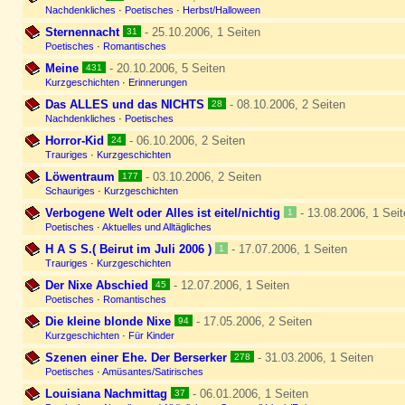
Nachdenkliches
·
Poetisches
·
Herbst/Halloween
Sternennacht
- 25.10.2006, 1 Seiten
31
Poetisches
·
Romantisches
Meine
- 20.10.2006, 5 Seiten
431
Kurzgeschichten
·
Erinnerungen
Das ALLES und das NICHTS
- 08.10.2006, 2 Seiten
28
Nachdenkliches
·
Poetisches
Horror-Kid
- 06.10.2006, 2 Seiten
24
Trauriges
·
Kurzgeschichten
Löwentraum
- 03.10.2006, 2 Seiten
177
Schauriges
·
Kurzgeschichten
Verbogene Welt oder Alles ist eitel/nichtig
- 13.08.2006, 1 Seit
1
Poetisches
·
Aktuelles und Alltägliches
H A S S.( Beirut im Juli 2006 )
- 17.07.2006, 1 Seiten
1
Trauriges
·
Kurzgeschichten
Der Nixe Abschied
- 12.07.2006, 1 Seiten
45
Poetisches
·
Romantisches
Die kleine blonde Nixe
- 17.05.2006, 2 Seiten
94
Kurzgeschichten
·
Für Kinder
Szenen einer Ehe. Der Berserker
- 31.03.2006, 1 Seiten
278
Poetisches
·
Amüsantes/Satirisches
Louisiana Nachmittag
- 06.01.2006, 1 Seiten
37