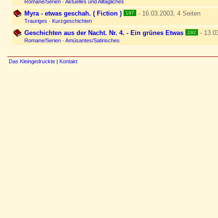
Romane/Serien
·
Aktuelles und Alltägliches
Myra - etwas geschah. ( Fiction )
- 16.03.2003, 4 Seiten
197
Trauriges
·
Kurzgeschichten
Geschichten aus der Nacht. Nr. 4. - Ein grünes Etwas
- 13.0
192
Romane/Serien
·
Amüsantes/Satirisches
Das Kleingedruckte
|
Kontakt