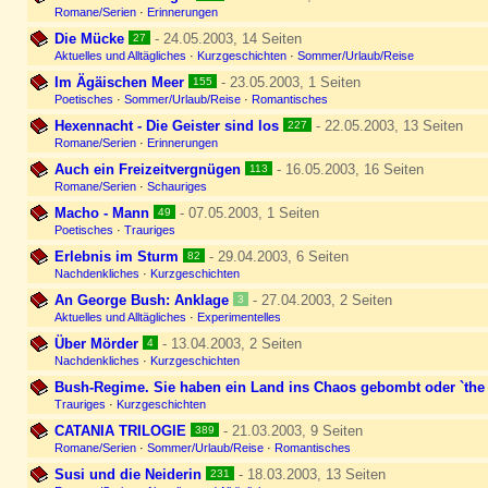
Romane/Serien
·
Erinnerungen
Die Mücke
- 24.05.2003, 14 Seiten
27
Aktuelles und Alltägliches
·
Kurzgeschichten
·
Sommer/Urlaub/Reise
Im Ägäischen Meer
- 23.05.2003, 1 Seiten
155
Poetisches
·
Sommer/Urlaub/Reise
·
Romantisches
Hexennacht - Die Geister sind los
- 22.05.2003, 13 Seiten
227
Romane/Serien
·
Erinnerungen
Auch ein Freizeitvergnügen
- 16.05.2003, 16 Seiten
113
Romane/Serien
·
Schauriges
Macho - Mann
- 07.05.2003, 1 Seiten
49
Poetisches
·
Trauriges
Erlebnis im Sturm
- 29.04.2003, 6 Seiten
82
Nachdenkliches
·
Kurzgeschichten
An George Bush: Anklage
- 27.04.2003, 2 Seiten
3
Aktuelles und Alltägliches
·
Experimentelles
Über Mörder
- 13.04.2003, 2 Seiten
4
Nachdenkliches
·
Kurzgeschichten
Bush-Regime. Sie haben ein Land ins Chaos gebombt oder `the
Trauriges
·
Kurzgeschichten
CATANIA TRILOGIE
- 21.03.2003, 9 Seiten
389
Romane/Serien
·
Sommer/Urlaub/Reise
·
Romantisches
Susi und die Neiderin
- 18.03.2003, 13 Seiten
231