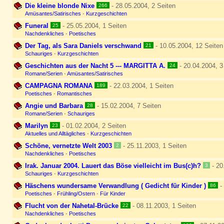
Die kleine blonde Nixe
- 28.05.2004, 2 Seiten
266
Amüsantes/Satirisches
·
Kurzgeschichten
Funeral
- 25.05.2004, 1 Seiten
25
Nachdenkliches
·
Poetisches
Der Tag, als Sara Daniels verschwand
- 10.05.2004, 12 Seiten
21
Schauriges
·
Kurzgeschichten
Geschichten aus der Nacht 5 --- MARGITTA A.
- 20.04.2004, 3
24
Romane/Serien
·
Amüsantes/Satirisches
CAMPAGNA ROMANA
- 22.03.2004, 1 Seiten
189
Poetisches
·
Romantisches
Angie und Barbara
- 15.02.2004, 7 Seiten
28
Romane/Serien
·
Schauriges
Marilyn
- 01.02.2004, 2 Seiten
23
Aktuelles und Alltägliches
·
Kurzgeschichten
Schöne, vernetzte Welt 2003
- 25.11.2003, 1 Seiten
2
Nachdenkliches
·
Poetisches
Irak. Januar 2004. Lauert das Böse vielleicht im Bus(c)h?
- 20
3
Schauriges
·
Kurzgeschichten
Häschens wundersame Verwandlung ( Gedicht für Kinder )
- 
86
Poetisches
·
Frühling/Ostern
·
Für Kinder
Flucht von der Nahetal-Brücke
- 08.11.2003, 1 Seiten
22
Nachdenkliches
·
Poetisches