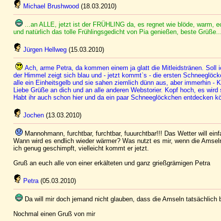
Michael Brushwood
(18.03.2010)
...an ALLE, jetzt ist der FRÜHLING da, es regnet wie blöde, warm, ec
und natürlich das tolle Frühlingsgedicht von Pia genießen, beste Grüße..
Jürgen Hellweg
(15.03.2010)
Ach, arme Petra, da kommen einem ja glatt die Mitleidstränen. Soll
der Himmel zeigt sich blau und - jetzt kommt`s - die ersten Schneeglöc
alle ein Einheitsgelb und sie sahen ziemlich dünn aus, aber immerhin - K
Liebe Grüße an dich und an alle anderen Webstorier. Kopf hoch, es wir
Habt ihr auch schon hier und da ein paar Schneeglöckchen entdecken kön
Jochen
(13.03.2010)
Mannohmann, furchtbar, furchtbar, fuuurchtbar!!! Das Wetter will ein
Wann wird es endlich wieder wärmer? Was nutzt es mir, wenn die Amseln h
ich genug geschimpft, vielleicht kommt er jetzt.
Gruß an euch alle von einer erkälteten und ganz grießgrämigen Petra
Petra
(05.03.2010)
Da will mir doch jemand nicht glauben, dass die Amseln tatsächlich
Nochmal einen Gruß von mir