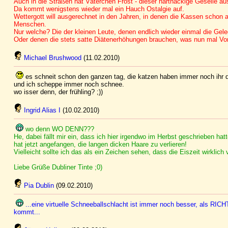
Auch in die Straßen hat Väterchen Frost - dieser hartnäckige Geselle aus
Da kommt wenigstens wieder mal ein Hauch Ostalgie auf.
Wettergott will ausgerechnet in den Jahren, in denen die Kassen schon am
Menschen.
Nur welche? Die der kleinen Leute, denen endlich wieder einmal die Gel
Oder denen die stets satte Diätenerhöhungen brauchen, was nun mal Vo
Michael Brushwood
(11.02.2010)
es schneit schon den ganzen tag, die katzen haben immer noch ihr dick
und ich scheppe immer noch schnee.
wo isser denn, der frühling? ;))
Ingrid Alias I
(10.02.2010)
wo denn WO DENN???
He, dabei fällt mir ein, dass ich hier irgendwo im Herbst geschrieben hat
hat jetzt angefangen, die langen dicken Haare zu verlieren!
Vielleicht sollte ich das als ein Zeichen sehen, dass die Eiszeit wirklich 
Liebe Grüße Dubliner Tinte ;0)
Pia Dublin
(09.02.2010)
...eine virtuelle Schneeballschlacht ist immer noch besser, als RI
kommt...