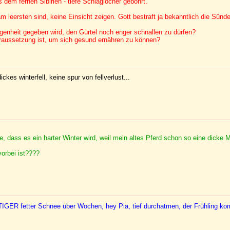
 dem fernen Sibirien - tiefe Schlaglöcher gebohrt.
 leersten sind, keine Einsicht zeigen. Gott bestraft ja bekanntlich die Sünd
egenheit gegeben wird, den Gürtel noch enger schnallen zu dürfen?
raussetzung ist, um sich gesund ernähren zu können?
es winterfell, keine spur von fellverlust...
te, dass es ein harter Winter wird, weil mein altes Pferd schon so eine dicke 
vorbei ist????
CHTIGER fetter Schnee über Wochen, hey Pia, tief durchatmen, der Frühling ko