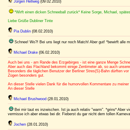
Jürgen Hellweg
(09.02.2010)
*Wirft einen dicken Schneeball zurück* Keine Sorge, Michael, spätes
Liebe Grüße Dubliner Tinte
Pia Dublin
(08.02.2010)
Schnee! Wo?! Bei uns liegt nur noch Match! Aber gut! *bewirft alle m
Michael Drake
(06.02.2010)
Auch bei uns - am Rande des Erzgebirges - ist eine ganze Menge Sch
Aber auch das Flachland bekommt einige Zentimeter ab, so auch unsere
Besonders die täglichen Benutzer der Berliner Stres(S)-Bahn dürften vor 
Zügen besonders gut.
An dieser Stelle vielen Dank für die humorvollen Kommentare zu meine
An dieser Stelle
Michael Brushwood
(28.01.2010)
Bei mir taut es inzwischen. Ist ja auch relativ "warm". *grins* Aber 
vermisse ich aber etwas bei dir. Fieberst du gar nicht dem tollen Karnev
Jochen
(28.01.2010)