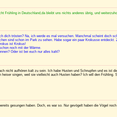
ht Frühling in Deutschland,da bleibt uns nichts anderes übrig, und weiterzuho
.
 ich dich trösten? Na, ich werde es mal versuchen. Manchmal scheint doch sc
kchen sind schon im Park zu sehen. Habe sogar ein paar Krokusse entdeckt. 
rokus ist Krokus!
d schon noch mit der Wärme.
nen? Oder ist bei euch nur alles kahl?
fach nicht aufhören kalt zu sein. Ich habe Husten und Schnupfen und es ist die
eiser singen, weil sie vielleicht auch Husten haben? Ich will den Frühling. S
 bereits gesungen haben. Doch, es war so. Nur gevögelt haben die Vögel noch 