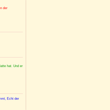
en der
Matte hat. Und er
mmt, Echt der