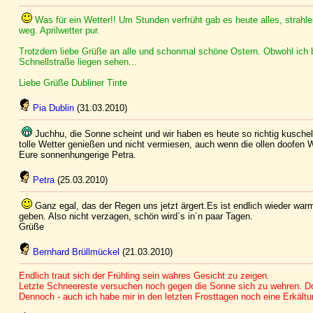
Was für ein Wetter!! Um Stunden verfrüht gab es heute alles, strah
weg. Aprilwetter pur.
Trotzdem liebe Grüße an alle und schonmal schöne Ostern. Obwohl ich be
Schnellstraße liegen sehen...
Liebe Grüße Dubliner Tinte
Pia Dublin
(31.03.2010)
Juchhu, die Sonne scheint und wir haben es heute so richtig kuscheli
tolle Wetter genießen und nicht vermiesen, auch wenn die ollen doofen
Eure sonnenhungerige Petra.
Petra
(25.03.2010)
Ganz egal, das der Regen uns jetzt ärgert.Es ist endlich wieder w
geben. Also nicht verzagen, schön wird´s in´n paar Tagen.
Grüße
Bernhard Brüllmückel
(21.03.2010)
Endlich traut sich der Frühling sein wahres Gesicht zu zeigen.
Letzte Schneereste versuchen noch gegen die Sonne sich zu wehren. D
Dennoch - auch ich habe mir in den letzten Frosttagen noch eine Erkältu