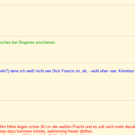
tschen bei Diogenes erschienen.
 sehr?) denn ich weiß nicht wer Dick Francis ist, äh, - wohl eher- war. Könntes
n 400m Höhe liegen schon 30 cm der weißen Pracht und es soll noch mehr daz
r neu dazu kommen könnte, wahnsinnig freuen dürften.