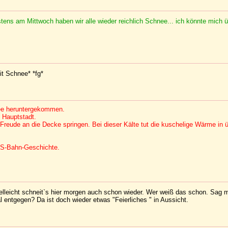
tens am Mittwoch haben wir alle wieder reichlich Schnee... ich könnte mich ü
it Schnee* *fg*
nee heruntergekommen.
 Hauptstadt.
Freude an die Decke springen. Bei dieser Kälte tut die kuschelige Wärme in ü
r S-Bahn-Geschichte.
vielleicht schneit`s hier morgen auch schon wieder. Wer weiß das schon. Sag m
al entgegen? Da ist doch wieder etwas "Feierliches " in Aussicht.