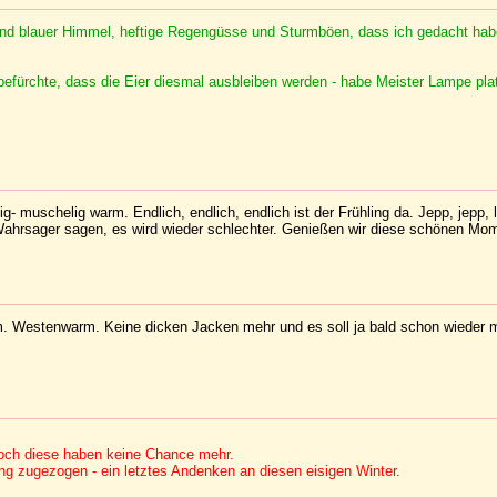
lend blauer Himmel, heftige Regengüsse und Sturmböen, dass ich gedacht habe
fürchte, dass die Eier diesmal ausbleiben werden - habe Meister Lampe plat
g- muschelig warm. Endlich, endlich, endlich ist der Frühling da. Jepp, jepp, 
 Wahrsager sagen, es wird wieder schlechter. Genießen wir diese schönen Mo
arm. Westenwarm. Keine dicken Jacken mehr und es soll ja bald schon wieder
och diese haben keine Chance mehr.
ng zugezogen - ein letztes Andenken an diesen eisigen Winter.