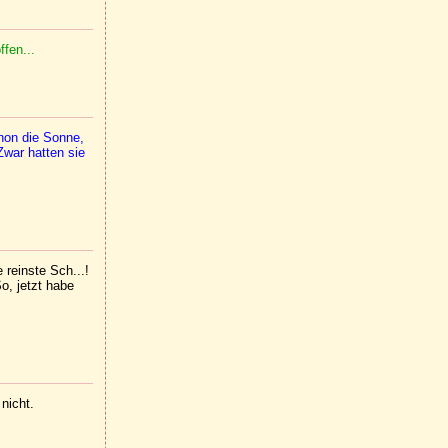
ffen...
hon die Sonne,
Zwar hatten sie
 reinste Sch...!
o, jetzt habe
nicht.