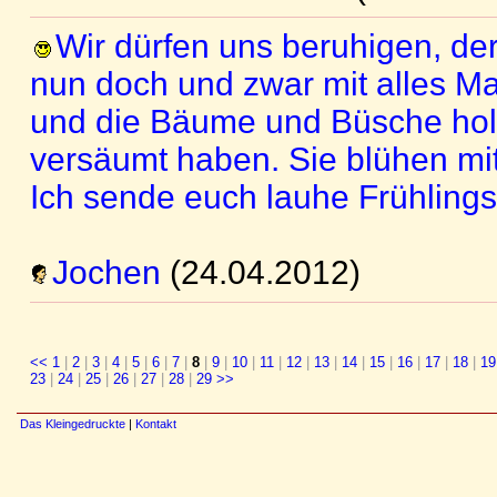
Wir dürfen uns beruhigen, de
nun doch und zwar mit alles M
und die Bäume und Büsche hol
versäumt haben. Sie blühen mit
Ich sende euch lauhe Frühling
Jochen
(24.04.2012)
<<
1
|
2
|
3
|
4
|
5
|
6
|
7
|
8
|
9
|
10
|
11
|
12
|
13
|
14
|
15
|
16
|
17
|
18
|
19
23
|
24
|
25
|
26
|
27
|
28
|
29
>>
Das Kleingedruckte
|
Kontakt