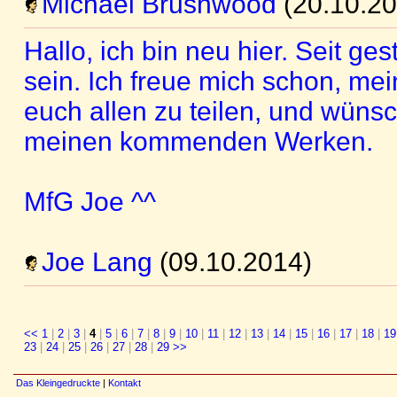
Michael Brushwood
(20.10.20
Hallo, ich bin neu hier. Seit g
sein. Ich freue mich schon, mei
euch allen zu teilen, und wüns
meinen kommenden Werken.
MfG Joe ^^
Joe Lang
(09.10.2014)
<<
1
|
2
|
3
|
4
|
5
|
6
|
7
|
8
|
9
|
10
|
11
|
12
|
13
|
14
|
15
|
16
|
17
|
18
|
19
23
|
24
|
25
|
26
|
27
|
28
|
29
>>
Das Kleingedruckte
|
Kontakt