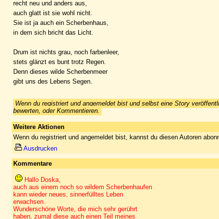
recht neu und anders aus,
auch glatt ist sie wohl nicht.
Sie ist ja auch ein Scherbenhaus,
in dem sich bricht das Licht.
Drum ist nichts grau, noch farbenleer,
stets glänzt es bunt trotz Regen.
Denn dieses wilde Scherbenmeer
gibt uns des Lebens Segen.
Wenn du registriert und angemeldet bist und selbst eine Story veröffentl
bewerten, oder Kommentieren.
Weitere Aktionen
Wenn du registriert und angemeldet bist, kannst du diesen Autoren abonn
Ausdrucken
Kommentare
Hallo Doska,
auch aus einem noch so wildem Scherbenhaufen
kann wieder neues, sinnerfülltes Leben
erwachsen.
Wunderschöne Worte, die mich sehr gerührt
haben, zumal diese auch einen Teil meines