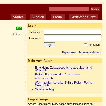
Stories
Autoren
Forum
Webstories Treff
Login
135
Username:
1 Seiten
Passwort:
Permanent
Registrieren
·
Passwort anfordern
Mehr vom Autor
Eine kleine Zusatzgeschichte zu : Macht und
Wahrheit
Fletsch Fuchs und das Coronavirus
Ach....Aaaach!
Weihnachten ist vorbei ! (Eine Fletsch Fuchs
Geschichte)
Nicht so richtig
Empfehlungen
Andere Leser dieser Story haben auch folgende gelesen: