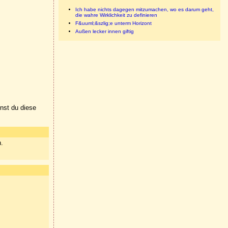
Ich habe nichts dagegen mitzumachen, wo es darum geht,
die wahre Wirklichkeit zu definieren
F&uuml;&szlig;e unterm Horizont
Außen lecker innen giftig
nnst du diese
n.