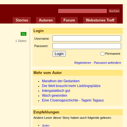
Stories
Autoren
Forum
Webstories Treff
Login
31
Username:
1 Seiten
Passwort:
Permanent
Registrieren
·
Passwort anfordern
Mehr vom Autor
Marathon der Gedanken
Die Welt braucht mehr Lieblingsplätze
Intergalaktisch gut
Wach geworden
Eine Clownsgeschichte - Tagein Tagaus
Empfehlungen
Andere Leser dieser Story haben auch folgende gelesen:
Jeder