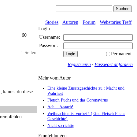
Stories
Autoren
Forum
Webstories Treff
Login
60
Username:
Passwort:
1 Seiten
Permanent
Registrieren
·
Passwort anfordern
Mehr vom Autor
Eine kleine Zusatzgeschichte zu : Macht und
, kannst du diese
Wahrheit
Fletsch Fuchs und das Coronavirus
Ach....Aaaach!
Weihnachten ist vorbei ! (Eine Fletsch Fuchs
erempfehlen.
Geschichte)
Nicht so richtig
Empfehlungen