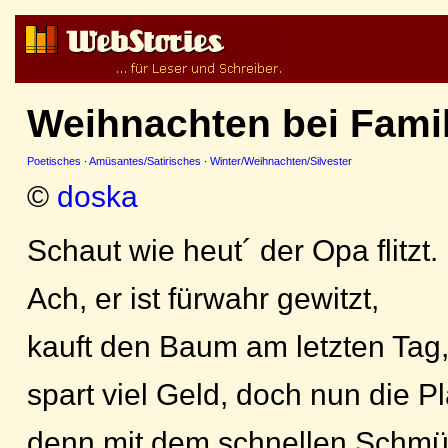
Weihnachten bei Fami
Poetisches
·
Amüsantes/Satirisches
·
Winter/Weihnachten/Silvester
©
doska
Schaut wie heut´ der Opa flitzt.
Ach, er ist fürwahr gewitzt,
kauft den Baum am letzten Tag
spart viel Geld, doch nun die Pl
denn mit dem schnellen Schm