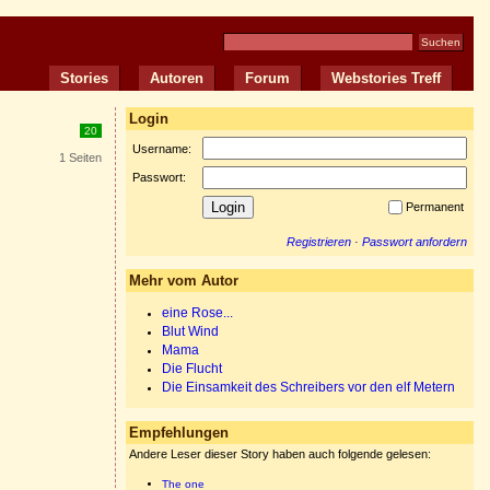
Stories
Autoren
Forum
Webstories Treff
Login
20
Username:
1 Seiten
Passwort:
Permanent
Registrieren
·
Passwort anfordern
Mehr vom Autor
eine Rose...
Blut Wind
Mama
Die Flucht
Die Einsamkeit des Schreibers vor den elf Metern
Empfehlungen
Andere Leser dieser Story haben auch folgende gelesen:
The one