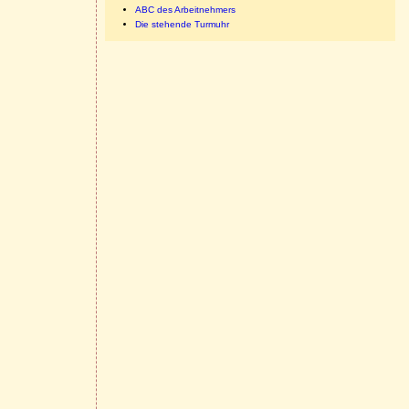
ABC des Arbeitnehmers
Die stehende Turmuhr