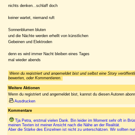
nichts denken...schlaff doch
keiner wartet, niemand ruft
Sonnenblumen bluten
und die Nächte werden erhellt von künstlichen
Gebeinen und Elektroden
denn es wird immer Nacht bleiben eines Tages
mal wieder abends
Wenn du registriert und angemeldet bist und selbst eine Story veröffentl
bewerten, oder Kommentieren.
Weitere Aktionen
Wenn du registriert und angemeldet bist, kannst du diesen Autoren abonn
Ausdrucken
Kommentare
Tja Petra, erstmal vielen Dank. Bin leider im Moment sehr oft in
meinen Texten ist meiner Ansicht nach die Nähe an der Realität.
Aber die Stärke des Einzelnen ist nicht zu unterschätzen. Wir sollten n