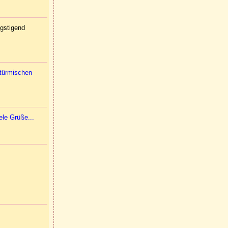
ngstigend
stürmischen
ele Grüße...