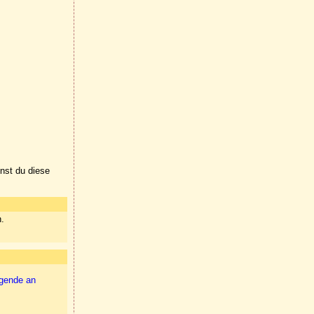
nnst du diese
n.
igende an