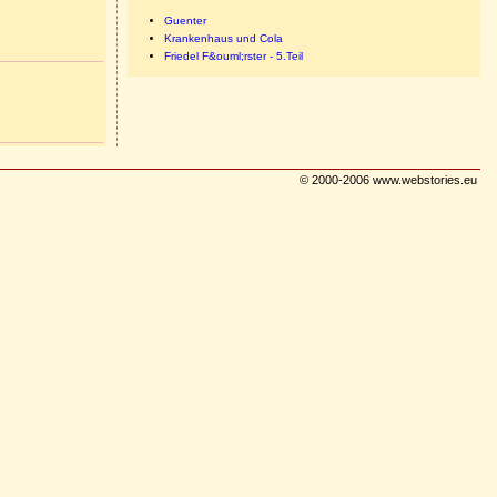
Guenter
Krankenhaus und Cola
Friedel F&ouml;rster - 5.Teil
© 2000-2006 www.webstories.eu