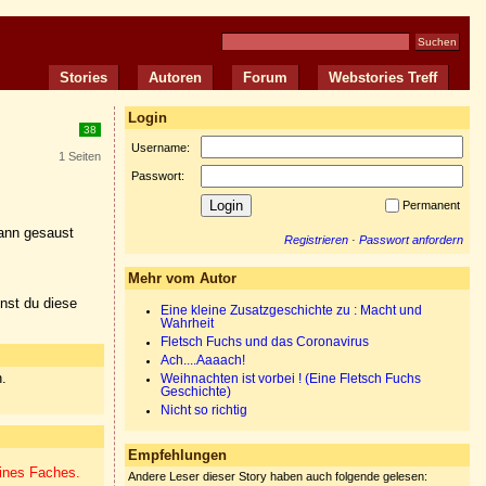
Stories
Autoren
Forum
Webstories Treff
Login
38
Username:
1 Seiten
Passwort:
Permanent
mann gesaust
Registrieren
·
Passwort anfordern
Mehr vom Autor
nnst du diese
Eine kleine Zusatzgeschichte zu : Macht und
Wahrheit
Fletsch Fuchs und das Coronavirus
Ach....Aaaach!
n.
Weihnachten ist vorbei ! (Eine Fletsch Fuchs
Geschichte)
Nicht so richtig
Empfehlungen
eines Faches.
Andere Leser dieser Story haben auch folgende gelesen: