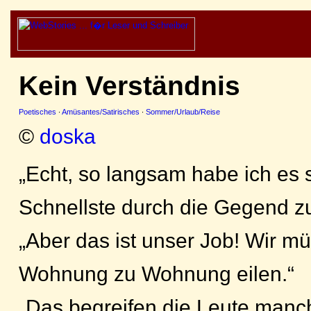
Kein Verständnis
Poetisches
·
Amüsantes/Satirisches
·
Sommer/Urlaub/Reise
©
doska
„Echt, so langsam habe ich es 
Schnellste durch die Gegend zu
„Aber das ist unser Job! Wir m
Wohnung zu Wohnung eilen.“
„Das begreifen die Leute manc