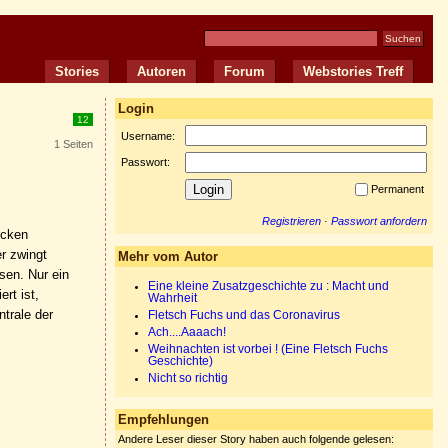
Stories
Autoren
Forum
Webstories Treff
Login
12
Username:
1 Seiten
Passwort:
Permanent
Registrieren
·
Passwort anfordern
ecken
r zwingt
Mehr vom Autor
sen. Nur ein
Eine kleine Zusatzgeschichte zu : Macht und
ert ist,
Wahrheit
ntrale der
Fletsch Fuchs und das Coronavirus
Ach....Aaaach!
Weihnachten ist vorbei ! (Eine Fletsch Fuchs
Geschichte)
Nicht so richtig
Empfehlungen
Andere Leser dieser Story haben auch folgende gelesen: