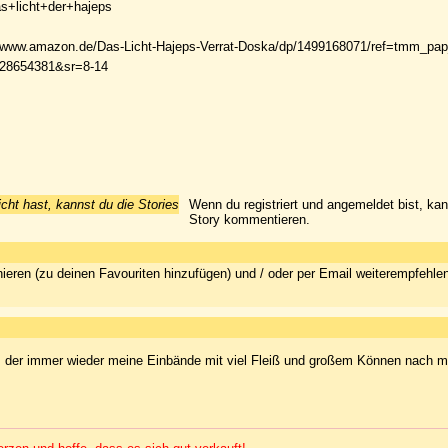
+licht+der+hajeps
://www.amazon.de/Das-Licht-Hajeps-Verrat-Doska/dp/1499168071/ref=tmm_pap_
28654381&sr=8-14
icht hast, kannst du die Stories
Wenn du registriert und angemeldet bist, ka
Story kommentieren.
ieren (zu deinen Favouriten hinzufügen) und / oder per Email weiterempfehle
n, der immer wieder meine Einbände mit viel Fleiß und großem Können nach 