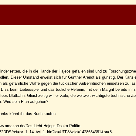
 Kinder retten, die in die Hände der Hajeps gefallen sind und zu Forschungszw
ollen. Dieser Umstand erweist sich für Günther Arendt als günstig. Der Kanzle
ch als gefährliche Waffe gegen die tückischen Außerirdischen einsetzen zu las
er Biss beim Liebesspiel und das tödliche Refenin, mit dem Margrit bereits infizi
teps Blutbahn. Gleichzeitig will er Xolo, die weltweit wichtigste technische Ze
n. Wird sein Plan aufgehen?
Links könnt ihr das Buch kaufen:
ww.amazon.de/Das-Licht-Hajeps-Doska-Palifin-
72DDS/ref=sr_1_14_twi_1_kin?ie=UTF8&qid=1428654381&sr=8-