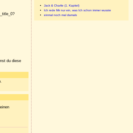
Jack & Charlie (1. Kapitel)
Ich rede Mir nur ein, was Ich schon immer wusste
title_0?
einmal noch mal damals
nnst du diese
n.
meinen