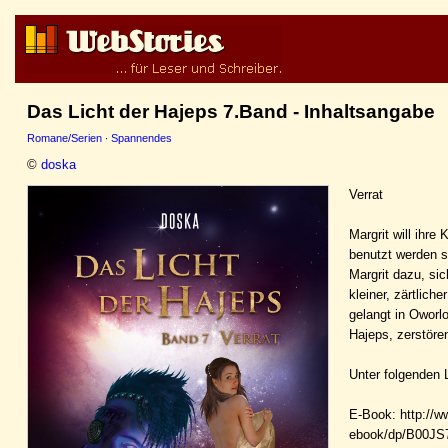
Das Licht der Hajeps 7.Band - Inhaltsangabe
Romane/Serien
·
Spannendes
©
doska
Verrat
Margrit will ihre
benutzt werden s
Margrit dazu, si
kleiner, zärtlich
gelangt in Oworlo
Hajeps, zerstöre
Unter folgenden 
E-Book: http://w
ebook/dp/B00JS