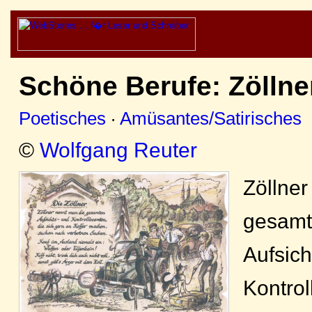
Schöne Berufe: Zöllne
Poetisches
·
Amüsantes/Satirisches
©
Wolfgang Reuter
Zöllner
gesam
Aufsich
Kontro