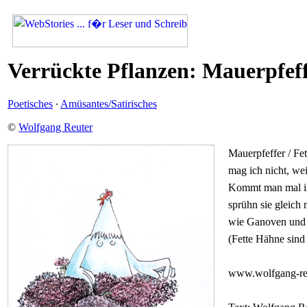
Verrückte Pflanzen: Mauerpfeff
Poetisches
·
Amüsantes/Satirisches
©
Wolfgang Reuter
Mauerpfeffer / Fe
mag ich nicht, wei
Kommt man mal in
sprühn sie gleich 
wie Ganoven und 
(Fette Hähne sind 
www.wolfgang-reu