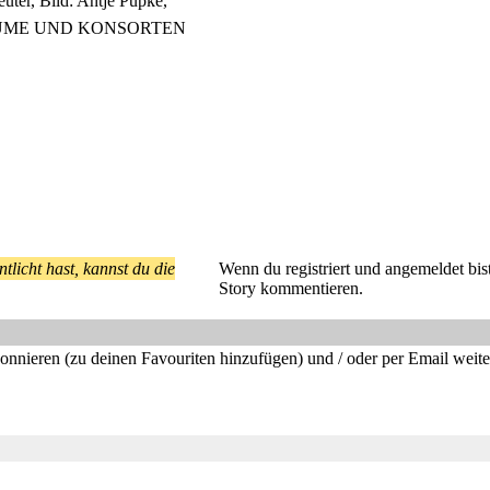
uter, Bild: Antje Püpke,
LUME UND KONSORTEN
tlicht hast, kannst du die
Wenn du registriert und angemeldet bist
Story kommentieren.
bonnieren (zu deinen Favouriten hinzufügen) und / oder per Email weit