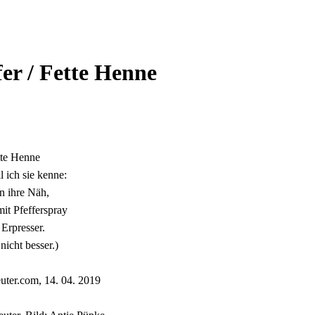
er / Fette Henne
tte Henne
l ich sie kenne:
 ihre Näh,
mit Pfefferspray
Erpresser.
nicht besser.)
ter.com, 14. 04. 2019