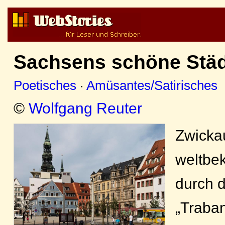
Sachsens schöne Städ
Poetisches
·
Amüsantes/Satirisches
©
Wolfgang Reuter
Zwickau
weltbe
durch 
„Traban