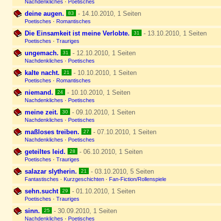
Nachdenkliches
·
Poetisches
deine augen.
- 14.10.2010, 1 Seiten
83
Poetisches
·
Romantisches
Die Einsamkeit ist meine Verlobte.
- 13.10.2010, 1 Seiten
31
Poetisches
·
Trauriges
ungemach.
- 12.10.2010, 1 Seiten
31
Nachdenkliches
·
Poetisches
kalte nacht.
- 10.10.2010, 1 Seiten
21
Poetisches
·
Romantisches
niemand.
- 10.10.2010, 1 Seiten
24
Nachdenkliches
·
Poetisches
meine zeit.
- 09.10.2010, 1 Seiten
30
Nachdenkliches
·
Poetisches
maßloses treiben.
- 07.10.2010, 1 Seiten
27
Nachdenkliches
·
Poetisches
geteiltes leid.
- 06.10.2010, 1 Seiten
28
Poetisches
·
Trauriges
salazar slytherin.
- 03.10.2010, 5 Seiten
21
Fantastisches
·
Kurzgeschichten
·
Fan-Fiction/Rollenspiele
sehn.sucht
- 01.10.2010, 1 Seiten
29
Poetisches
·
Trauriges
sinn.
- 30.09.2010, 1 Seiten
25
Nachdenkliches
·
Poetisches