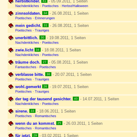
herbstkinder.
- 05.09.2011, 1 Seiten
41
Nachdenkliches
·
Poetisches
·
Herbst/Halloween
zinnsoldaten.
- 26.08.2011, 1 Seiten
34
Poetisches
·
Erinnerungen
mein gedicht.
- 26.08.2011, 1 Seiten
31
Poetisches
·
Trauriges
unerbittlich.
- 19.08.2011, 1 Seiten
30
Nachdenkliches
·
Poetisches
zwie.licht
- 18.08.2011, 1 Seiten
34
Nachdenkliches
·
Poetisches
träume doch.
- 05.08.2011, 1 Seiten
27
Fantastisches
·
Poetisches
verblasse bitte.
- 20.07.2011, 1 Seiten
36
Poetisches
·
Trauriges
wohl.gemerkt
- 19.07.2011, 1 Seiten
26
Poetisches
·
Trauriges
der tag der tausend gesichter.
- 14.07.2011, 1 Seiten
40
Nachdenkliches
·
Poetisches
sirene.
- 18.06.2011, 1 Seiten
33
Poetisches
·
Romantisches
wenn du an kommst.
- 26.03.2011, 1 Seiten
25
Poetisches
·
Romantisches
für jetzt.
- 03.02.2011, 1 Seiten
29