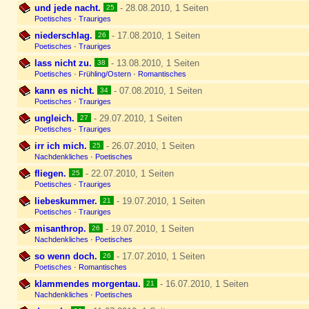
und jede nacht.
- 28.08.2010, 1 Seiten
25
Poetisches
·
Trauriges
niederschlag.
- 17.08.2010, 1 Seiten
26
Poetisches
·
Trauriges
lass nicht zu.
- 13.08.2010, 1 Seiten
38
Poetisches
·
Frühling/Ostern
·
Romantisches
kann es nicht.
- 07.08.2010, 1 Seiten
34
Poetisches
·
Trauriges
ungleich.
- 29.07.2010, 1 Seiten
27
Poetisches
·
Trauriges
irr ich mich.
- 26.07.2010, 1 Seiten
25
Nachdenkliches
·
Poetisches
fliegen.
- 22.07.2010, 1 Seiten
25
Poetisches
·
Trauriges
liebeskummer.
- 19.07.2010, 1 Seiten
21
Poetisches
·
Trauriges
misanthrop.
- 19.07.2010, 1 Seiten
26
Nachdenkliches
·
Poetisches
so wenn doch.
- 17.07.2010, 1 Seiten
26
Poetisches
·
Romantisches
klammendes morgentau.
- 16.07.2010, 1 Seiten
21
Nachdenkliches
·
Poetisches