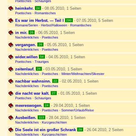
Poetisches
·
Schauriges
heimkehr.
- 08.05.2010, 1 Seiten
24
Poetisches
·
Romantisches
Es war im Herbst. --- Teil I
- 07.05.2010, 5 Seiten
290
Romane/Serien
·
Herbst/Halloween
·
Romantisches
in mir.
- 06.05.2010, 1 Seiten
26
Nachdenkliches
·
Poetisches
vergangen.
- 05.05.2010, 1 Seiten
26
Nachdenkliches
·
Poetisches
wider.willen
- 04.05.2010, 1 Seiten
54
Poetisches
·
Trauriges
zeitenlauf.
- 03.05.2010, 1 Seiten
26
Nachdenkliches
·
Poetisches
·
Winter/Weihnachten/Silvester
nachbar wahnsinn.
- 02.05.2010, 1 Seiten
22
Nachdenkliches
·
Poetisches
die nacht war kalt.
- 01.05.2010, 1 Seiten
27
Poetisches
·
Schauriges
meereswogen.
- 29.04.2010, 1 Seiten
24
Nachdenkliches
·
Poetisches
·
Sommer/Urlaub/Reise
Ausbeißen.
- 28.04.2010, 1 Seiten
113
Nachdenkliches
·
Kurzgeschichten
Die Seele ist ein großer Schrank
- 26.04.2010, 2 Seiten
29
Nachdenkliches
·
Kurzgeschichten