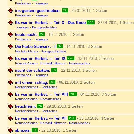
Poetisches
·
Trauriges
ins gestern geschrieben.
- 25.01.2011, 1 Seiten
29
Poetisches
·
Trauriges
Es war im Herbst. --- Teil X - Das Ende
- 22.01.2011, 1 Seiten
300
Trauriges
·
Kurzgeschichten
heute nacht.
- 15.11.2010, 1 Seiten
29
Poetisches
·
Trauriges
Die Farbe Schwarz. - I
- 14.11.2010, 3 Seiten
39
Nachdenkliches
·
Kurzgeschichten
Es war im Herbst. --- Teil IX
- 13.11.2010, 3 Seiten
296
Romane/Serien
·
Herbst/Halloween
·
Romantisches
nacht der schatten.
- 12.11.2010, 1 Seiten
39
Poetisches
·
Trauriges
mit einem schlag.
- 09.11.2010, 1 Seiten
40
Nachdenkliches
·
Poetisches
Es war im Herbst. --- Teil VIII
- 04.11.2010, 3 Seiten
295
Romane/Serien
·
Romantisches
heuchlerin.
- 29.10.2010, 1 Seiten
26
Nachdenkliches
·
Poetisches
Es war im Herbst. --- Teil VII
- 23.10.2010, 4 Seiten
291
Romane/Serien
·
Herbst/Halloween
·
Romantisches
abraxas.
- 22.10.2010, 1 Seiten
31