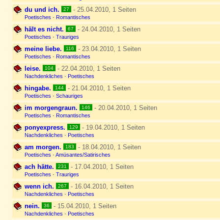
du und ich.
- 25.04.2010, 1 Seiten
27
Poetisches
·
Romantisches
hält es nicht.
- 24.04.2010, 1 Seiten
67
Poetisches
·
Trauriges
meine liebe.
- 23.04.2010, 1 Seiten
116
Poetisches
·
Romantisches
leise.
- 22.04.2010, 1 Seiten
104
Nachdenkliches
·
Poetisches
hingabe.
- 21.04.2010, 1 Seiten
144
Poetisches
·
Schauriges
im morgengraun.
- 20.04.2010, 1 Seiten
146
Poetisches
·
Romantisches
ponyexpress.
- 19.04.2010, 1 Seiten
129
Nachdenkliches
·
Poetisches
am morgen.
- 18.04.2010, 1 Seiten
183
Poetisches
·
Amüsantes/Satirisches
ach hätte.
- 17.04.2010, 1 Seiten
231
Poetisches
·
Trauriges
wenn ich.
- 16.04.2010, 1 Seiten
267
Nachdenkliches
·
Poetisches
nein.
- 15.04.2010, 1 Seiten
36
Nachdenkliches
·
Poetisches