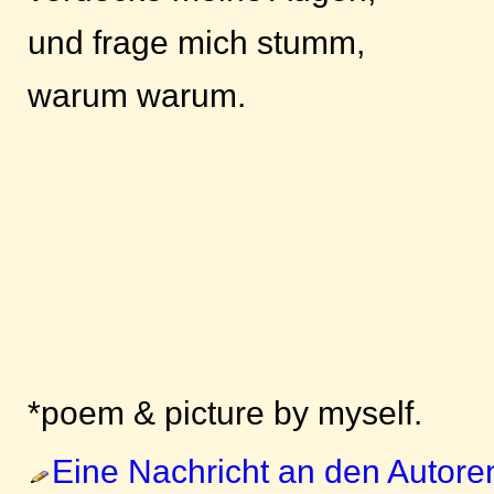
und frage mich stumm,
warum warum.
*poem & picture by myself.
Eine Nachricht an den Autore