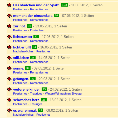
Das Mädchen und der Spatz.
- 11.06.2012, 1 Seiten
193
Poetisches
·
Romantisches
moment der einsamkeit.
- 07.06.2012, 1 Seiten
26
Poetisches
·
Romantisches
zur not.
- 23.05.2012, 1 Seiten
30
Poetisches
·
Erotisches
lichter.meer
- 17.05.2012, 1 Seiten
32
Poetisches
·
Romantisches
licht.erfüllt
- 16.05.2012, 1 Seiten
34
Nachdenkliches
·
Poetisches
still.leben
- 14.05.2012, 1 Seiten
28
Poetisches
·
Romantisches
sonne.
- 09.05.2012, 1 Seiten
34
Poetisches
·
Romantisches
gefangen.
- 20.03.2012, 1 Seiten
39
Poetisches
·
Romantisches
verlorene kinder.
- 24.02.2012, 1 Seiten
45
Poetisches
·
Trauriges
·
Winter/Weihnachten/Silvester
schwaches herz.
- 13.02.2012, 1 Seiten
28
Poetisches
·
Trauriges
es war einmal.
- 09.02.2012, 1 Seiten
39
Nachdenkliches
·
Poetisches