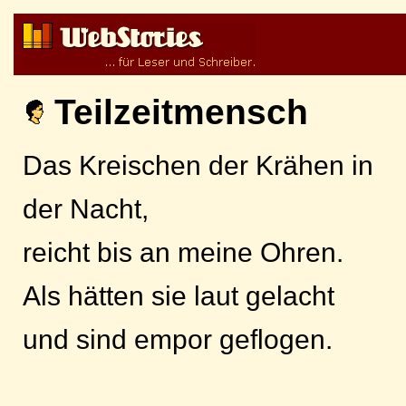
Teilzeitmensch
Das Kreischen der Krähen in
der Nacht,
reicht bis an meine Ohren.
Als hätten sie laut gelacht
und sind empor geflogen.