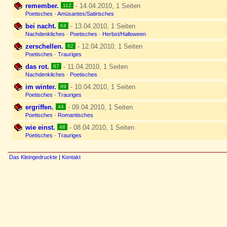
remember.
- 14.04.2010, 1 Seiten
112
Poetisches
·
Amüsantes/Satirisches
bei nacht.
- 13.04.2010, 1 Seiten
64
Nachdenkliches
·
Poetisches
·
Herbst/Halloween
zerschellen.
- 12.04.2010, 1 Seiten
62
Poetisches
·
Trauriges
das rot.
- 11.04.2010, 1 Seiten
87
Nachdenkliches
·
Poetisches
im winter.
- 10.04.2010, 1 Seiten
99
Poetisches
·
Trauriges
ergriffen.
- 09.04.2010, 1 Seiten
44
Poetisches
·
Romantisches
wie einst.
- 08.04.2010, 1 Seiten
48
Poetisches
·
Trauriges
Das Kleingedruckte
|
Kontakt