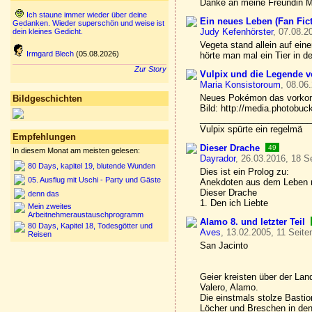
Danke an meine Freundin 
Ich staune immer wieder über deine
Ein neues Leben (Fan Fic
Gedanken. Wieder superschön und weise ist
Judy Kefenhörster
, 07.08.2
dein kleines Gedicht.
Vegeta stand allein auf eine
Irmgard Blech
(05.08.2026)
hörte man mal ein Tier in 
Zur Story
Vulpix und die Legende v
Maria Konsistoroum
, 08.06
Neues Pokémon das vorkom
Bildgeschichten
Bild: http://media.photob
_______________________
Vulpix spürte ein regelmä
Empfehlungen
Dieser Drache
49
In diesem Monat am meisten gelesen:
Dayrador
, 26.03.2016, 18 S
80 Days, kapitel 19, blutende Wunden
Dies ist ein Prolog zu:
05. Ausflug mit Uschi - Party und Gäste
Anekdoten aus dem Leben 
Dieser Drache
denn das
1. Den ich Liebte
Mein zweites
Arbeitnehmeraustauschprogramm
Alamo 8. und letzter Teil
80 Days, Kapitel 18, Todesgötter und
Aves
, 13.02.2005, 11 Seite
Reisen
San Jacinto
Geier kreisten über der Lan
Valero, Alamo.
Die einstmals stolze Bastio
Löcher und Breschen in de