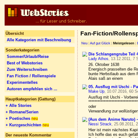
Fan-Fiction/Rollensp
Übersicht
Alle Kategorien mit Beschreibung
Neu
|
Auf gut Glück
|
Meistgelesen
|
Sonderkategorien
Die Schlangengrube Teil 
Sommer/Urlaub/Reise
Lady Athos
, 13.12.2011, 7 
Best of Webstories
26. Oktober 1638
Energisch prasselten die R
Zum Weiterschreiben
bunte Herbstlaub aus dem P
Fan Fiction / Rollenspiele
Alais saß an einem
Experimentelles
05. Ausflug mit Uschi - P
Autoren empfehlen sich ...
Make Up
, 10.07.2016, 60 S
Ausflug mit Uschi - Vorber
Hauptkategorien (Gattung)
********************************
+ Alle Stories
oder
Verwandlung zur wollüstigen
+ Romane/Serien
+ Poetisches
neu
(Aus dem Anime Naruto) ~
Nessi Strack
, 25.08.2011, 
+ Kurzgeschichten
neu
Hier ist mein nächstes Kapi
Ich hoffe das es euch gefäll
Der neueste Kommentar