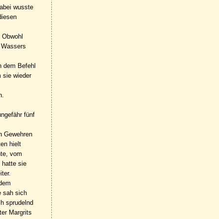
Dabei wusste
diesen
. Obwohl
s Wassers
rn dem Befehl
 sie wieder
n.
ngefähr fünf
ren Gewehren
en hielt
hte, vom
hatte sie
ter.
 dem
e sah sich
h sprudelnd
er Margrits