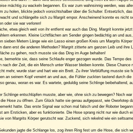
weise mächtig zu wackeln begannen. Es war zum wahnsinnig werden, was alle
m zu holen, blickte jedoch vorsichtshalber über die Schulter. Entsetzlich, das
rwacht und schlängelte sich zu Margrit empor. Anscheinend konnte es nicht se
n oder sie war verloren!
che, etwa gleich weit von ihr entfernt war auch das Ding. Margrit konnte jetzt
Fühlern erkennen. Kleine Lichtflächen am Sender gingen bedächtig an und aus
en sieben Metern Länge wie ein Lasso einen großen Kreis um Margrits Körper 
 dann erst die anderen Methoden? Margrit zitterte am ganzen Leib und ihre 
erfläche zu gehen, noch musste sie das Ding im Auge behalten!
te, bemerkte sie, dass seine Schlaufe enger gezogen wurde. Das Tempo des
ch nach der Zeit, die ein Mensch unter Wasser bleiben konnte. Diese Chance 
t mehr, wurde starr und hart wie ein Brett. Zu ihrer Verblüffung musste sie fe
gen an seinem Kopf verwirrt an und aus, die Fühler zuckten tastend durch die
so genau, woran es war. Es wartete, geduldig seine Schlinge beibehaltend, a
ieser Schlinge entschlüpfen musste, aber wie, ohne sich zu bewegen? Noch war
e, die Hose zu öffnen. Zum Glück hatte sie genau aufgepasst, wie Oworlotep 
g gemerkt hatte. Das erste Signal war schon mal falsch und der Roboter begann
ast am Ersticken, aber es funktionierte. Die Hose sprang nicht nur wie durch 
e von Margrits Körper gerutscht war. Zuckend, sich rekelnd wie ein seltsames
kunden jagte die Schlange los, zog ihren Ring fest um die Hose, die sich w