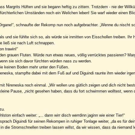
s Margrits Hüften und sie begann heftig zu zittern. Trotzdem - nie der Willk
n fürchterlichen Umständen noch ein Weilchen leben! Sie warf wieder einen Bli
r Organe!“, schnaufte der Rekomp nun noch aufgebrachter. „Wenne du nischt so
s und sie fühlte sich so, als würde sie inmitten von Eisschollen treiben. Ihr 
e ließ sie nach Luft schnappen.
on trawin!“
 den grauen Fluten. Würde nun etwas neues, völlig verrücktes passieren? Marg
 wenn sie sich davor fürchten würden nass zu werden.
ie keinen Boden mehr unter den Füßen.
neska, stampfte dabei mit dem Fuß auf und Diguindi raunte ihm wieder irge
t Nireneska noch einmal. „Wir wollen uns gütlich zeigen und dich nicht best
ine kleine Pause, „nicht gesehen haben, dass du fort schwimmen wolltest, wenn
zu.
on einfach weiter: „... dann wirr disch werrdinn jaginn wie einer Tier!“
sprach Diguindi für seinen Rekompen in ruhiger Tonlage weiter, „da es für dei
h in die Stromschnellen treiben lassen willst, da wir wissen, dass da niemand 