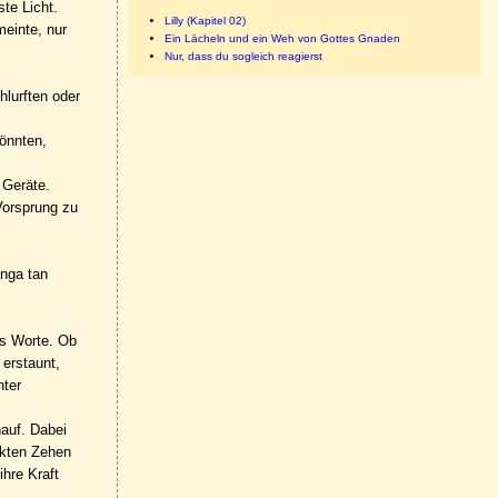
te Licht.
Lilly (Kapitel 02)
meinte, nur
Ein Lächeln und ein Weh von Gottes Gnaden
Nur, dass du sogleich reagierst
hlurften oder
könnten,
 Geräte.
Vorsprung zu
onga tan
es Worte. Ob
 erstaunt,
nter
nauf. Dabei
ckten Zehen
hre Kraft