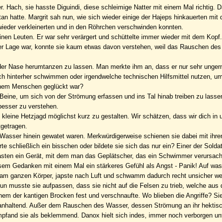
. Hach, sie hasste Diguindi, diese schleimige Natter mit einem Mal richtig. 
an hatte. Margrit sah nun, wie sich wieder einige der Hajeps hinkauerten mit 
wieder verkleinerten und in den Röhrchen verschwinden konnten.
nen Leuten. Er war sehr verärgert und schüttelte immer wieder mit dem Kopf
 der Lage war, konnte sie kaum etwas davon verstehen, weil das Rauschen de
 der Nase herumtanzen zu lassen. Man merkte ihm an, dass er nur sehr unge
ach hinterher schwimmen oder irgendwelche technischen Hilfsmittel nutzen, um
inem Menschen geglückt war?
Beine, um sich von der Strömung erfassen und ins Tal hinab treiben zu lasse
besser zu verstehen.
leine Hetzjagd möglichst kurz zu gestalten. Wir schätzen, dass wir dich in u
tgetragen.
 ins Wasser hinein gewatet waren. Merkwürdigerweise schienen sie dabei mit ih
e schließlich ein bisschen oder bildete sie sich das nur ein? Einer der Soldat
Kasten ein Gerät, mit dem man das Geplätscher, das ein Schwimmer verursac
em Gedanken mit einem Mal ein stärkeres Gefühl als Angst - Panik! Auf was 
te am ganzen Körper, japste nach Luft und schwamm dadurch recht unsicher wei
Nun musste sie aufpassen, dass sie nicht auf die Felsen zu trieb, welche aus
nem der kantigen Brocken fest und verschnaufte. Wo blieben die Angriffe? Si
 anhaltend. Außer dem Rauschen des Wasser, dessen Strömung an ihr hektisc
pfand sie als beklemmend. Danox hielt sich indes, immer noch verborgen unt