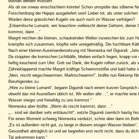
boshaft werden müssen!“
Als ob sie sowas einschüchtern könnte! Schon umspülte das silberne Nas
Forscherdrang der Hajeps ausgeliefert sein! Lieber tot, als unter solche
Würden diese grässlichen Kugeln sie auch noch im Wasser verfolgen?
„Erbarmlische Lumanti, wirr brauchinn vielleischt deiner Gehürrn, deine
kommst, dann ...“
Margrit reichten die kleinen, schaukelnden Wellen inzwischen bis zum Hal
krampfte sich zusammen, klopfte sehr unregelmäßig. Die furchtbare Kält
Nach einer kleinen Auseinandersetzung mit Nireneska rief Diguindi: „Jels
Da stoppten die komischen Lichtbälle, blieben einfach liegen, knapp vor
heftig keuchend zum Ufer. Gott sei Dank, die Kugeln rollten zurück, als
Zähneklappernd machte Margrit kräftige Schwimmstöße und bald hatte s
„Nein, nischt wegschwammen, Marktschwamm!“, brüllte nun Rekomp Nire
Beruhigendes zu.
„Höre zu kleine Lumanti“, begann Diguindi nach einem kurzen Gespräch mi
obwohl das mit Ausreißern üblich ist. Wir wollen alle ...”, er machte e
Wasser steigst und freiwildig zu uns kommst.“
Nireneska aber brüllte: „Wenn do nischt kammst, dann ...“
„... sind wir darüber sehr enttäuscht!“, setzte Diguindi ziemlich hastig hin
Für einen Moment schwieg Nireneska verdutzt, schrie aber dann im Befehlst
„Es ist außerdem nicht gut, zu lange in diesem eisigen Wasser bleiben“, 
Gesundheit abträglich ist und wir begreifen erst recht nicht, dass du dic
Tal ankommen kann.“