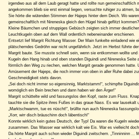
irgendwo aus all dem Laub geragt hatte und rollte nun gemeinschaftlich 
angekommen blieb sie erst einmal liegen, versuchte ruhiger zu atmen, b
Sie hörte die wütenden Stimmen der Hajeps hinter dem Deich. Wo ware
gemeinschaftlich mit Nireneska gleich den Hügel hinab geflitzt kommen?
Kleine Bäumchen und struppiges Gebüsch zeigten sich immer deutlicher 
Leuchtkugeln oben auf dem Wall ordentlich nebeneinander erschienen.
Entsetzt lief Margrit Richtung Wasser. Der Main funkelte einladend wie
plätscherndes Gedröhn war nicht ungefährlich. Jetzt im Herbst führte de
Margrit baute. Sie musste schnell sein, wenn sie entkommen wollte und
Kugeln den Hang hinab und oben standen Diguindi und Nireneska Seite a
förmlich den Weg zu riechen, welchen Margrit gerade genommen hatte. 
Amüsement der Hajeps, die noch immer von oben in aller Ruhe dabei zusc
Geschmeidigkeit stets davon.
„Sei doch nicht immer so eigensinnig, Marktstamm!“, schimpfte Diguindis
womöglich ein Bein brechen und dann haben wir den Ärger!“
Margrit schüttelte wild und fassungslos den Kopf, raste zum Fluss. Knapp
tauchte sie die Spitze ihres Fußes in das graue Nass. Es war lausekalt 
„Marktschwamm, tue es nüscht!“, brüllte nun auch Nireneska fassungslos
„Xorr, wirr disch bräuschinn doch läbentisch!“
Konnte wirklich kein gutes Deutsch, der Typ! Da waren die Kugeln wieder
zusammen. Das Wasser war wirklich kalt wie Eis. War es vielleicht doc
Da hörte Margrit auch schon wieder Diguindi zwitschern. „Tinninninn ..