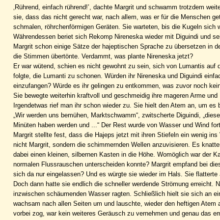
‚Rührend, einfach rührend!’, dachte Margrit und schwamm trotzdem weiter
sie, dass das nicht gerecht war, nach allem, was er für die Menschen get
schmalen, röhrchenförmigen Geräten. Sie warteten, bis die Kugeln sich 
Währendessen beriet sich Rekomp Nireneska wieder mit Diguindi und sei
Margrit schon einige Sätze der hajeptischen Sprache zu übersetzen in
die Stimmen übertönte. Verdammt, was plante Nireneska jetzt?
Er war wütend, schien es nicht gewohnt zu sein, sich von Lumantis auf
folgte, die Lumanti zu schonen. Würden ihr Nireneska und Diguindi einf
einzufangen? Würde es ihr gelingen zu entkommen, was zuvor noch ke
Sie bewegte weiterhin kraftvoll und geschmeidig ihre mageren Arme und 
Irgendetwas rief man ihr schon wieder zu. Sie hielt den Atem an, um es 
„Wir werden uns bemühen, Marktschwamm“, zwitscherte Diguindi, „diese k
Minüten haben werden und ...“ Der Rest wurde von Wasser und Wind for
Margrit stellte fest, dass die Hajeps jetzt mit ihren Stiefeln ein wenig
nicht Margrit, sondern die schimmernden Wellen anzuvisieren. Es knattert
dabei einen kleinen, silbernen Kasten in die Höhe. Womöglich war der 
normalen Flussrauschen unterscheiden konnte? Margrit empfand bei dies
sich da nur eingelassen? Und es würgte sie wieder im Hals. Sie flatter
Doch dann hatte sie endlich die schneller werdende Strömung erreicht. 
inzwischen schäumenden Wasser ragten. Schließlich hielt sie sich an ei
wachsam nach allen Seiten um und lauschte, wieder den heftigen Atem
vorbei zog, war kein weiteres Geräusch zu vernehmen und genau das em