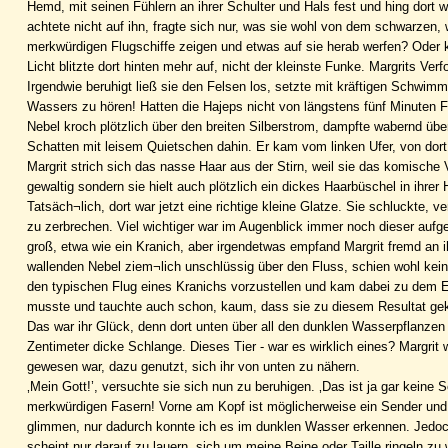
Hemd, mit seinen Fühlern an ihrer Schulter und Hals fest und hing dort 
achtete nicht auf ihn, fragte sich nur, was sie wohl von dem schwarzen
merkwürdigen Flugschiffe zeigen und etwas auf sie herab werfen? Oder 
Licht blitzte dort hinten mehr auf, nicht der kleinste Funke. Margrits Ve
Irgendwie beruhigt ließ sie den Felsen los, setzte mit kräftigen Schwim
Wassers zu hören! Hatten die Hajeps nicht von längstens fünf Minuten 
Nebel kroch plötzlich über den breiten Silberstrom, dampfte wabernd übe
Schatten mit leisem Quietschen dahin. Er kam vom linken Ufer, von dort
Margrit strich sich das nasse Haar aus der Stirn, weil sie das komische
gewaltig sondern sie hielt auch plötzlich ein dickes Haarbüschel in ihre
Tatsäch¬lich, dort war jetzt eine richtige kleine Glatze. Sie schluckte, 
zu zerbrechen. Viel wichtiger war im Augenblick immer noch dieser aufg
groß, etwa wie ein Kranich, aber irgendetwas empfand Margrit fremd an i
wallenden Nebel ziem¬lich unschlüssig über den Fluss, schien wohl kein
den typischen Flug eines Kranichs vorzustellen und kam dabei zu dem Er
musste und tauchte auch schon, kaum, dass sie zu diesem Resultat geko
Das war ihr Glück, denn dort unten über all den dunklen Wasserpflanzen
Zentimeter dicke Schlange. Dieses Tier - war es wirklich eines? Margrit w
gewesen war, dazu genutzt, sich ihr von unten zu nähern.
‚Mein Gott!’, versuchte sie sich nun zu beruhigen. ‚Das ist ja gar keine S
merkwürdigen Fasern! Vorne am Kopf ist möglicherweise ein Sender und 
glimmen, nur dadurch konnte ich es im dunklen Wasser erkennen. Jedoch 
scheint nur darauf zu lauern, sich um meine Beine oder Taille ringeln z