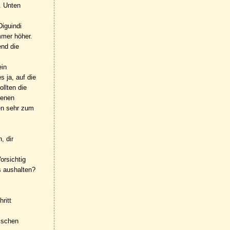
. Unten
iguindi
mmer höher.
end die
ein
 ja, auf die
llten die
ienen
en sehr zum
, dir
orsichtig
s aushalten?
ritt
isschen