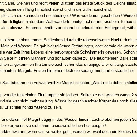
mit Sand, Steinen und recht vielen Blättern das letzte Stück des Deichs hinab
ang dabei den Hang hinaufschauend und in die Stille lauschend.
n plötzlich die komischen Leuchtedinger? Was würde nun geschehen? Würde D
 Die Helligkeit hinter dem Wall wanderte breitgefächert mit raschem Tempo i
als schwarze Scherenschnitte vor einem hell erleuchteten Hintergrund, währ
 ein silbern schimmerndes Seidenband durch die rabenschwarze Nacht, doch s
r Main viel Wasser. Es gab hier reißende Strömungen, aber gerade die waren es
 sie war Zeit ihres Lebens eine hervorragende Schwimmerin gewesen. Schon ro
n Seite mit ihren Männern und schauten dabei zu. Die leuchtenden Bälle sch
Unten angekommen flitzten sie auch schon das struppige Ufer entlang, saust
hauten, Margrits Fersen hinterher, doch die sprang ihnen mit erstaunlicher
 Samtstimme nun vorwurfsvoll zu Margrit hinunter. „Wirst noch dabei hinfallen
 vor der funkelnden Flut stoppte sie jedoch. Sollte sie das wirklich wagen? V
und sie war nicht mehr so jung. Würde ihr geschlauchter Körper das noch alle
. Er schien richtig wütend zu sein,
 und darum lief Margrit zügig in das Wasser hinein, zuckte aber bei jedem Sch
h besser, wenn sie sich ihrem unausweichlichen Los beugte?
. Marktschwamm, wenn das so weiter geht, werden wir wohl doch ein kleines b