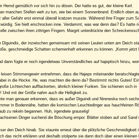
em Hemd gemütlich vor sich hin zu dösen. Der hatte es gut, der kleine Kerl.
h an manchen Stellen weh zu tun, wie bei einem Sonnenbrand. Endlich oben 
 aller Gefahr erst einmal überall kratzen musste. Während ihre Finger zum S
würdig. Sie hielt erschrocken inne. Verdammt, was war denn das? Es hatte ric
lle zwischen ihren zittrigen Fingern. Margrit unterdrückte den Schreckenssch
 Diguindis, der inzwischen gemeinsam mit seinen Leuten unten am Deich sta
große, geschmeidige Schatten schemenhaft erkennen zu können. „Komm jetzt 
nd dann fügte er noch irgendetwas Unverständliches auf hajeptisch hinzu, wor
em leisen Stimmengewirr entnehmen, dass die Hajeps miteinander beratschlag
 dabei in die Hocke. He, was machten die denn da? Bestimmt nichts Gutes! Ei
roße Lichterchen aufflackerten, ähnlich kleiner Funken. Sie schienen sich in
! Und mit der Größe nahm auch die Helligkeit zu.
onnte man genauer erkennen, dass es außer Diguindi und Nireneska noch sech
ch immer in Bodennähe, hatten die komischen Leuchtedinger aus hauchfeinen R
ub zu rekeln begannen. Huh, irgendwie grauselig!
ewachsenen Dinger suchend die Böschung empor. Blätter stoben auf und Sand
ser den Deich hinab. Sie staunte erneut über die plötzliche Geschmeidigkeit i
ich das nicht erklären und deshalb stolperte sie dann doch über einen kleinen 