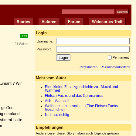
Stories
Autoren
Forum
Webstories Treff
Login
423
Username:
21 Seiten
Passwort:
Permanent
Registrieren
·
Passwort anfordern
Mehr vom Autor
 Lumanti? Wir
Eine kleine Zusatzgeschichte zu : Macht und
Wahrheit
Fletsch Fuchs und das Coronavirus
Ach....Aaaach!
Weihnachten ist vorbei ! (Eine Fletsch Fuchs
 großer
Geschichte)
lig empfand,
Nicht so richtig
estimmt hatte
ma
Empfehlungen
Andere Leser dieser Story haben auch folgende gelesen: