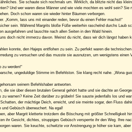
nliches. Sie schaute sich nochmals um. Wirklich, da blitzte nicht das kleins
nnten? Und wer waren diese Männer und wie viele mochten es wohl sein? Sie 
sehen. Doch schon waren sie wieder hinter Bäumen verborgen.
er. „Komm, lass uns mit einander reden, bevor du einen Fehler machst!“
sicher sein. Während Margrits bloße Füße weiterhin raschelnd durchs Laub sc
n ausgefahren und lauschte nach allen Seiten in den Wald hinein.
n uns doch nicht immerzu davon. Meinst du nicht, dass wir dich längst haben 
len konnte, den Hajeps entflohen zu sein. Zu perfekt waren die technischen
berredung zu versuchen und das musste sie ausnutzen, um wenigstens einen 
b zu werden!“
h barsche, ungeduldige Stimme im Befehlston. Sie klang recht nahe. „Wona gu
ch gehorsam seinem Befehlshaber antworten.
n, die sie über diesen brutalen General gehört hatte und sie dachte an Georg
zu warnen? Keine Zeit darüber zu grübeln! Sie sauste jedenfalls los und war
e Schatten, der mächtige Deich, erreicht, und sie meinte sogar, den Fluss dahi
en und Gebüsch überwuchert. Na egal!
ben, aber Margrit kletterte trotzdem die Böschung mit größter Schnelligkeit hi
 ihr Gesicht, dichtes, struppiges Gebüsch versperrte ihr den Weg. Ihre na
rgen waren. Sie keuchte, schwitzte vor Anstrengung je höher sie kam, aber i