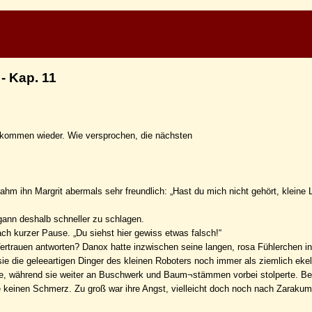
- Kap. 11
s kommen wieder. Wie versprochen, die nächsten
hm ihn Margrit abermals sehr freundlich: „Hast du mich nicht gehört, kleine
ann deshalb schneller zu schlagen.
h kurzer Pause. „Du siehst hier gewiss etwas falsch!“
Vertrauen antworten? Danox hatte inzwischen seine langen, rosa Fühlerchen in
ie die geleeartigen Dinger des kleinen Roboters noch immer als ziemlich eke
Kette, während sie weiter an Buschwerk und Baum¬stämmen vorbei stolperte. B
ürte keinen Schmerz. Zu groß war ihre Angst, vielleicht doch noch nach Zaraku