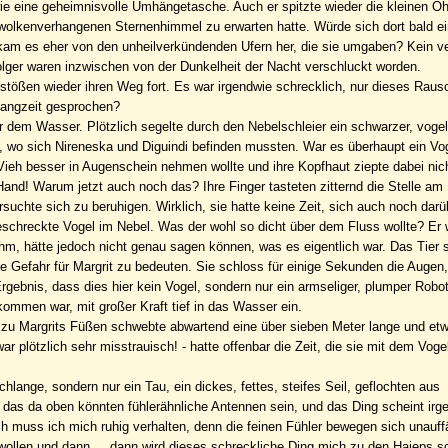
wie eine geheimnisvolle Umhängetasche. Auch er spitzte wieder die kleinen Oh
, wolkenverhangenen Sternenhimmel zu erwarten hatte. Würde sich dort bald ei
kam es eher von den unheilverkündenden Ufern her, die sie umgaben? Kein ve
rfolger waren inzwischen von der Dunkelheit der Nacht verschluckt worden.
mstößen wieder ihren Weg fort. Es war irgendwie schrecklich, nur dieses Rau
Fangzeit gesprochen?
r dem Wasser. Plötzlich segelte durch den Nebelschleier ein schwarzer, vogel
, wo sich Nireneska und Diguindi befinden mussten. War es überhaupt ein Voge
 Vieh besser in Augenschein nehmen wollte und ihre Kopfhaut ziepte dabei nic
r Hand! Warum jetzt auch noch das? Ihre Finger tasteten zitternd die Stelle am
versuchte sich zu beruhigen. Wirklich, sie hatte keine Zeit, sich auch noch dar
eschreckte Vogel im Nebel. Was der wohl so dicht über dem Fluss wollte? Er 
hm, hätte jedoch nicht genau sagen können, was es eigentlich war. Das Tier 
e Gefahr für Margrit zu bedeuten. Sie schloss für einige Sekunden die Augen
gebnis, dass dies hier kein Vogel, sondern nur ein armseliger, plumper Robot
mmen war, mit großer Kraft tief in das Wasser ein.
 zu Margrits Füßen schwebte abwartend eine über sieben Meter lange und etw
ar plötzlich sehr misstrauisch! - hatte offenbar die Zeit, die sie mit dem Voge
chlange, sondern nur ein Tau, ein dickes, fettes, steifes Seil, geflochten aus
das da oben könnten fühlerähnliche Antennen sein, und das Ding scheint irg
muss ich mich ruhig verhalten, denn die feinen Fühler bewegen sich unauffä
u wollen und dann ... dann wird dieses schreckliche Ding mich zu den Hajeps s