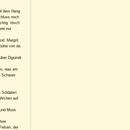
auf dem Hang
chluss noch
htig ´ritsch´
rei nur
nd. Margrit
bütte von da
über Diguindi
ten, was am
n Schauer
s Soldaten
öhrchen auf
 und Moos
hrer
Felsen, der