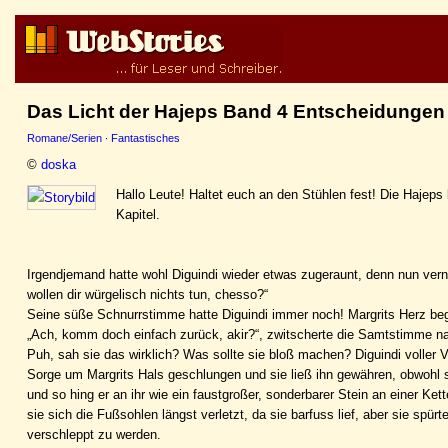
Das Licht der Hajeps Band 4 Entscheidungen 
Romane/Serien
·
Fantastisches
©
doska
Hallo Leute! Haltet euch an den Stühlen fest! Die Hajep
Kapitel.
Irgendjemand hatte wohl Diguindi wieder etwas zugeraunt, denn nun verna
wollen dir würgelisch nichts tun, chesso?“
Seine süße Schnurrstimme hatte Diguindi immer noch! Margrits Herz beg
„Ach, komm doch einfach zurück, akir?“, zwitscherte die Samtstimme nac
Puh, sah sie das wirklich? Was sollte sie bloß machen? Diguindi voller 
Sorge um Margrits Hals geschlungen und sie ließ ihn gewähren, obwohl s
und so hing er an ihr wie ein faustgroßer, sonderbarer Stein an einer 
sie sich die Fußsohlen längst verletzt, da sie barfuss lief, aber sie sp
verschleppt zu werden.