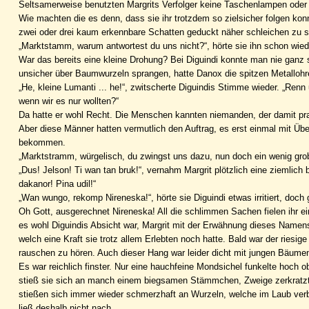
Seltsamerweise benutzten Margrits Verfolger keine Taschenlampen oder äh
Wie machten die es denn, dass sie ihr trotzdem so zielsicher folgen ko
zwei oder drei kaum erkennbare Schatten geduckt näher schleichen zu 
„Marktstamm, warum antwortest du uns nicht?“, hörte sie ihn schon wied
War das bereits eine kleine Drohung? Bei Diguindi konnte man nie ganz 
unsicher über Baumwurzeln sprangen, hatte Danox die spitzen Metallohre
„He, kleine Lumanti ... he!“, zwitscherte Diguindis Stimme wieder. „Ren
wenn wir es nur wollten?“
Da hatte er wohl Recht. Die Menschen kannten niemanden, der damit prah
Aber diese Männer hatten vermutlich den Auftrag, es erst einmal mit Ü
bekommen.
„Marktstramm, würgelisch, du zwingst uns dazu, nun doch ein wenig gro
„Dus! Jelson! Ti wan tan bruk!“, vernahm Margrit plötzlich eine ziemlic
dakanor! Pina udil!“
„Wan wungo, rekomp Nireneska!“, hörte sie Diguindi etwas irritiert, do
Oh Gott, ausgerechnet Nireneska! All die schlimmen Sachen fielen ihr ei
es wohl Diguindis Absicht war, Margrit mit der Erwähnung dieses Namens 
welch eine Kraft sie trotz allem Erlebten noch hatte. Bald war der riesig
rauschen zu hören. Auch dieser Hang war leider dicht mit jungen Bäum
Es war reichlich finster. Nur eine hauchfeine Mondsichel funkelte hoch o
stieß sie sich an manch einem biegsamen Stämmchen, Zweige zerkratzten
stießen sich immer wieder schmerzhaft an Wurzeln, welche im Laub verbo
ließ deshalb nicht nach.