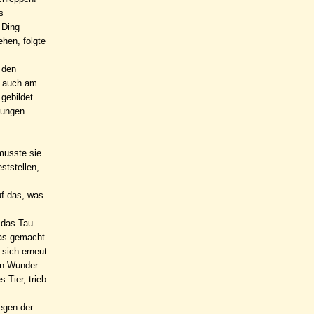
s
 Ding
hen, folgte
 den
, auch am
gebildet.
Lungen
musste sie
ststellen,
uf das, was
 das Tau
das gemacht
 sich erneut
ein Wunder
 Tier, trieb
egen der