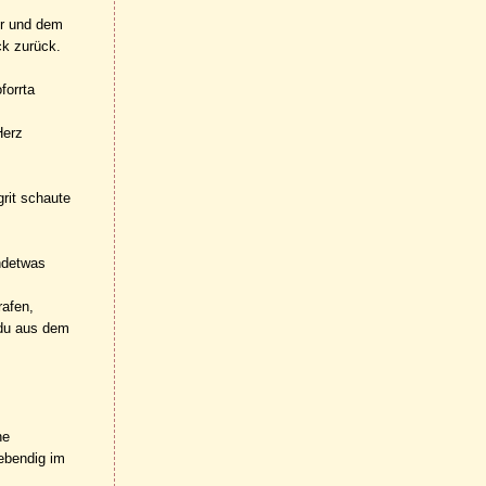
ür und dem
ck zurück.
forrta
Herz
rit schaute
ndetwas
rafen,
 du aus dem
ne
lebendig im