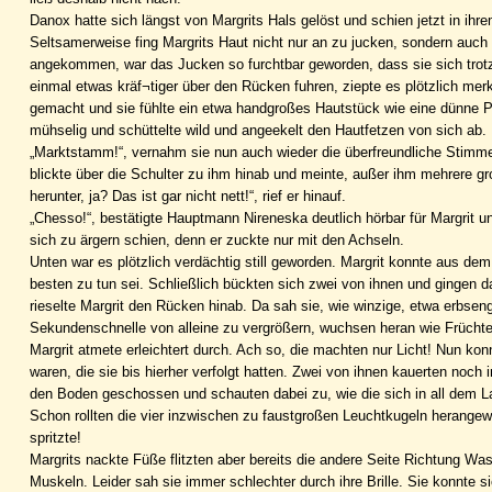
Danox hatte sich längst von Margrits Hals gelöst und schien jetzt in ihr
Seltsamerweise fing Margrits Haut nicht nur an zu jucken, sondern auc
angekommen, war das Jucken so furchtbar geworden, dass sie sich trotz
einmal etwas kräf¬tiger über den Rücken fuhren, ziepte es plötzlich merk
gemacht und sie fühlte ein etwa handgroßes Hautstück wie eine dünne Pe
mühselig und schüttelte wild und angeekelt den Hautfetzen von sich ab.
„Marktstamm!“, vernahm sie nun auch wieder die überfreundliche Stimme
blickte über die Schulter zu ihm hinab und meinte, außer ihm mehrere 
herunter, ja? Das ist gar nicht nett!“, rief er hinauf.
„Chesso!“, bestätigte Hauptmann Nireneska deutlich hörbar für Margrit u
sich zu ärgern schien, denn er zuckte nur mit den Achseln.
Unten war es plötzlich verdächtig still geworden. Margrit konnte aus d
besten zu tun sei. Schließlich bückten sich zwei von ihnen und gingen
rieselte Margrit den Rücken hinab. Da sah sie, wie winzige, etwa erbseng
Sekundenschnelle von alleine zu vergrößern, wuchsen heran wie Früchte
Margrit atmete erleichtert durch. Ach so, die machten nur Licht! Nun k
waren, die sie bis hierher verfolgt hatten. Zwei von ihnen kauerten no
den Boden geschossen und schauten dabei zu, wie die sich in all dem La
Schon rollten die vier inzwischen zu faustgroßen Leuchtkugeln herang
spritzte!
Margrits nackte Füße flitzten aber bereits die andere Seite Richtung Was
Muskeln. Leider sah sie immer schlechter durch ihre Brille. Sie konnte s