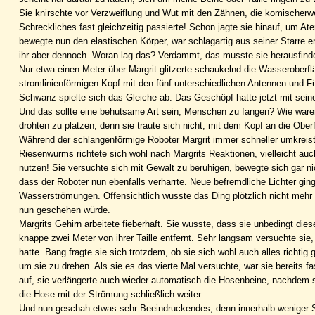
Sie knirschte vor Verzweiflung und Wut mit den Zähnen, die komischer
Schreckliches fast gleichzeitig passierte! Schon jagte sie hinauf, um Ate
bewegte nun den elastischen Körper, war schlagartig aus seiner Starre e
ihr aber dennoch. Woran lag das? Verdammt, das musste sie herausfinde
Nur etwa einen Meter über Margrit glitzerte schaukelnd die Wasseroberflä
stromlinienförmigen Kopf mit den fünf unterschiedlichen Antennen und 
Schwanz spielte sich das Gleiche ab. Das Geschöpf hatte jetzt mit sein
Und das sollte eine behutsame Art sein, Menschen zu fangen? Wie waren
drohten zu platzen, denn sie traute sich nicht, mit dem Kopf an die Ob
Während der schlangenförmige Roboter Margrit immer schneller umkreis
Riesenwurms richtete sich wohl nach Margrits Reaktionen, vielleicht au
nutzen! Sie versuchte sich mit Gewalt zu beruhigen, bewegte sich gar nich
dass der Roboter nun ebenfalls verharrte. Neue befremdliche Lichter gin
Wasserströmungen. Offensichtlich wusste das Ding plötzlich nicht mehr 
nun geschehen würde.
Margrits Gehirn arbeitete fieberhaft. Sie wusste, dass sie unbedingt d
knappe zwei Meter von ihrer Taille entfernt. Sehr langsam versuchte si
hatte. Bang fragte sie sich trotzdem, ob sie sich wohl auch alles richti
um sie zu drehen. Als sie es das vierte Mal versuchte, war sie bereits f
auf, sie verlängerte auch wieder automatisch die Hosenbeine, nachdem si
die Hose mit der Strömung schließlich weiter.
Und nun geschah etwas sehr Beeindruckendes, denn innerhalb weniger Se