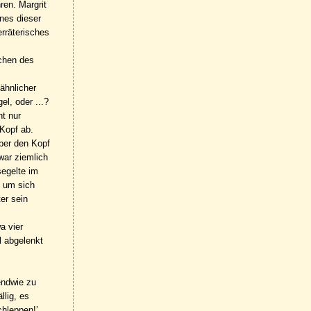
ren. Margrit
nes dieser
rräterisches
schen des
ähnlicher
l, oder ...?
ht nur
 Kopf ab.
über den Kopf
war ziemlich
segelte im
, um sich
er sein
a vier
l abgelenkt
endwie zu
llig, es
chleppen!’